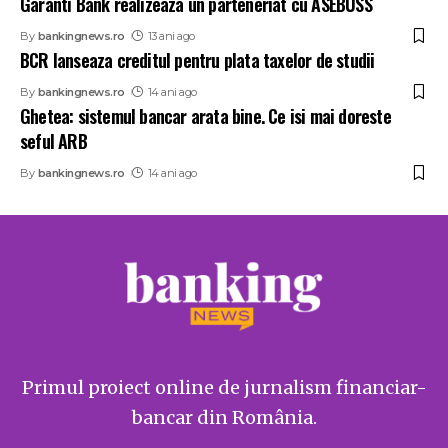
Garanti Bank realizeaza un parteneriat cu ASEBUSS
By
bankingnews.ro
13 ani ago
BCR lanseaza creditul pentru plata taxelor de studii
By
bankingnews.ro
14 ani ago
Ghetea: sistemul bancar arata bine. Ce isi mai doreste
seful ARB
By
bankingnews.ro
14 ani ago
Primul proiect online de jurnalism financiar-
bancar din România.