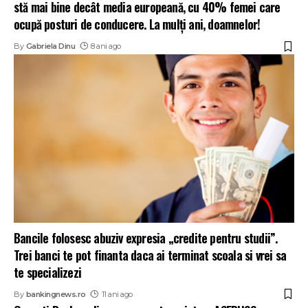
stă mai bine decât media europeană, cu 40% femei care
ocupă posturi de conducere. La mulţi ani, doamnelor!
By
Gabriela Dinu
8 ani ago
Bancile folosesc abuziv expresia „credite pentru studii”.
Trei banci te pot finanta daca ai terminat scoala si vrei sa
te specializezi
By
bankingnews.ro
11 ani ago