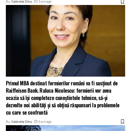
By
Gabriela Dinu
5 ani ago
Primul MBA destinat fermierilor români va fi susținut de
Raiffeisen Bank. Raluca Nicolescu: fermierii vor avea
ocazia să își completeze cunoștintele tehnice, să-și
dezvolte noi abilități și să obțină răspunsuri la problemele
cu care se confruntă
By
Gabriela Dinu
6 ani ago