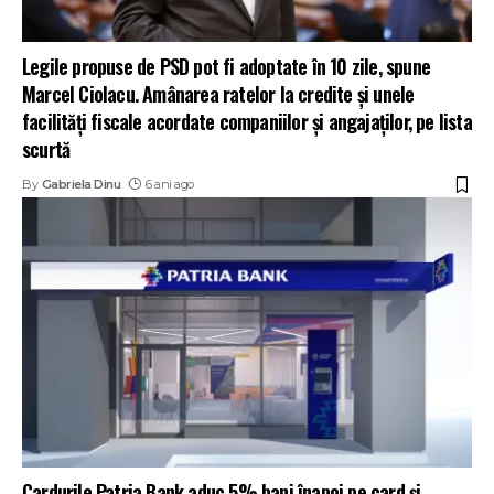
Legile propuse de PSD pot fi adoptate în 10 zile, spune
Marcel Ciolacu. Amânarea ratelor la credite și unele
facilități fiscale acordate companiilor și angajaților, pe lista
scurtă
By
Gabriela Dinu
6 ani ago
Cardurile Patria Bank aduc 5% bani înapoi pe card și