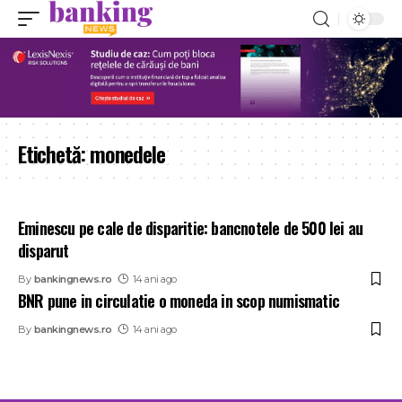
Etichetă:
monedele
Eminescu pe cale de disparitie: bancnotele de 500 lei au
disparut
By
bankingnews.ro
14 ani ago
BNR pune in circulatie o moneda in scop numismatic
By
bankingnews.ro
14 ani ago