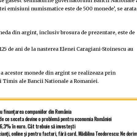
e se gasesc semnaturile guvernatorului Bancii Nationale 
stei emisiuni numismatice este de 500 monede’, se arata
eda din argint, inclusiv brosura de prezentare, este de
125 de ani de la nasterea Elenei Caragiani-Stoinescu au
 a acestor monede din argint se realizeaza prin
si Timis ale Bancii Nationale a Romaniei.
u finanțarea companiilor din România
ă de ce seceta devine o problemă pentru economia României
 6,3% în euro. Cât trebuie să investești
ianți, online și pentru facturi, fără card. Mădălina Teodorescu: Ne dori