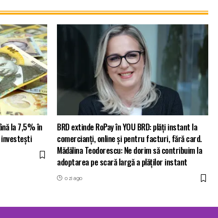
ână la 7,5% în
BRD extinde RoPay în YOU BRD: plăți instant la
 investești
comercianți, online și pentru facturi, fără card.
Mădălina Teodorescu: Ne dorim să contribuim la
adoptarea pe scară largă a plăților instant
o zi ago