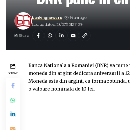
bankingnews.ro
14 ani ago
Last updated: 23/07/2012 14:29
Share
Banca Nationala a Romaniei (BNR) va pune in
moneda din argint dedicata aniversarii a 12
SHARE
Moneda este din argint, cu forma rotunda, u
o valoare nominala de 10 lei.