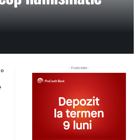
- Publicitate -
 o
e