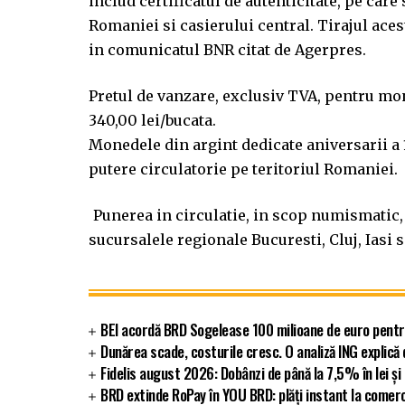
includ certificatul de autenticitate, pe car
Romaniei si casierului central. Tirajul ace
in comunicatul BNR citat de Agerpres.
Pretul de vanzare, exclusiv TVA, pentru mon
340,00 lei/bucata.
Monedele din argint dedicate aniversarii a 
putere circulatorie pe teritoriul Romaniei.
Punerea in circulatie, in scop numismatic,
sucursalele regionale Bucuresti, Cluj, Iasi 
BEI acordă BRD Sogelease 100 milioane de euro pentr
Dunărea scade, costurile cresc. O analiză ING explic
Fidelis august 2026: Dobânzi de până la 7,5% în lei și
BRD extinde RoPay în YOU BRD: plăți instant la comerc