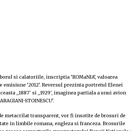
orul si calatoriile, inscriptia ‘ROMaNIA’, valoarea
e emisiune ‘2012’. Reversul prezinta portretul Elenei
ceasta ,,1887′ si ,,1929′, imaginea partiala a unui avion
A CARAGIANI-STOINESCU’.
 metacrilat transparent, vor fi insotite de brosuri de
ate in limbile romana, engleza si franceza. Brosurile