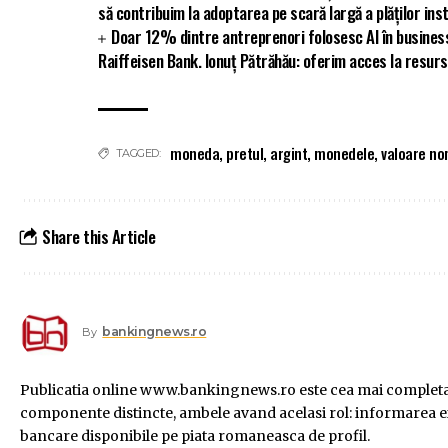
să contribuim la adoptarea pe scară largă a plăților ins
Doar 12% dintre antreprenori folosesc AI în busines
Raiffeisen Bank. Ionuț Pătrăhău: oferim acces la resurs
moneda
,
pretul
,
argint
,
monedele
,
valoare no
TAGGED:
Share this Article
bankingnews.ro
By
Publicatia online www.bankingnews.ro este cea mai completa s
componente distincte, ambele avand acelasi rol: informarea exac
bancare disponibile pe piata romaneasca de profil.