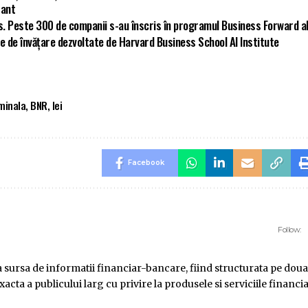
tant
s. Peste 300 de companii s-au înscris în programul Business Forward a
e de învățare dezvoltate de Harvard Business School AI Institute
minala
,
BNR
,
lei
Facebook
Follow:
ursa de informatii financiar-bancare, fiind structurata pe doua
ta a publicului larg cu privire la produsele si serviciile financi