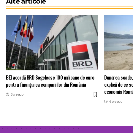
Alte articole
BEI acordă BRD Sogelease 100 milioane de euro
Dunărea scade, 
pentru finanțarea companiilor din România
explică de ce s
economia Româ
3 ore ago
4 ore ago