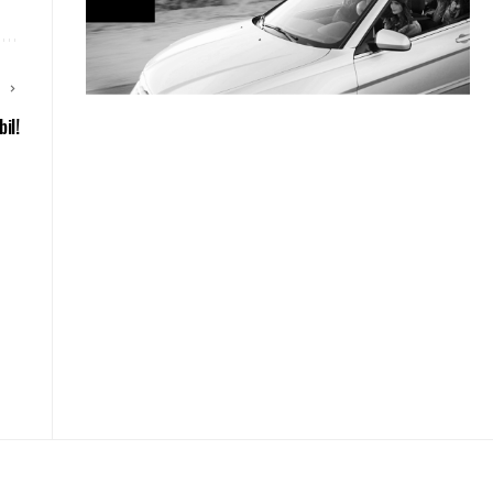
E
il!