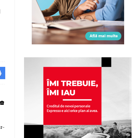
l
ar-