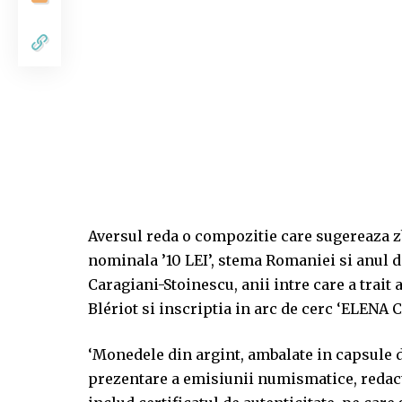
Aversul reda o compozitie care sugereaza zb
nominala ’10 LEI’, stema Romaniei si anul d
Caragiani-Stoinescu, anii intre care a trait a
Blériot si inscriptia in arc de cerc ‘ELEN
‘Monedele din argint, ambalate in capsule de
prezentare a emisiunii numismatice, redact