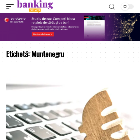
Etichetă:
Muntenegru