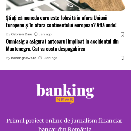
Știați că moneda euro este folosită în afara Uniunii
Europene și în afara continentului european? Află unde!
By
Gabriela Dinu
5 ani ago
Omniasig a asigurat autocarul implicat in accidentul din
Muntenegru. Cat va costa despagubirea
By
bankingnews.ro
13 ani ago
Primul proiect online de jurnalism financiar-
bancar din România.