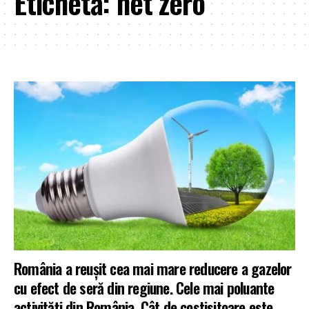
Etichetă:
net zero
România a reușit cea mai mare reducere a gazelor
cu efect de seră din regiune. Cele mai poluante
activități din România. Cât de costisitoare este