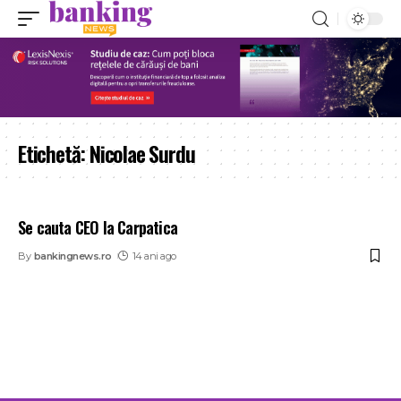
Etichetă:
Nicolae Surdu
Se cauta CEO la Carpatica
By
bankingnews.ro
14 ani ago