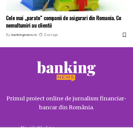
Cele mai „parate” companii de asigurari din Romania. Ce
nemultumiri au clientii
By
bankingnews.ro
12 ani ago
Primul proiect online de jurnalism financiar-
bancar din România.
Ne găsiți și pe