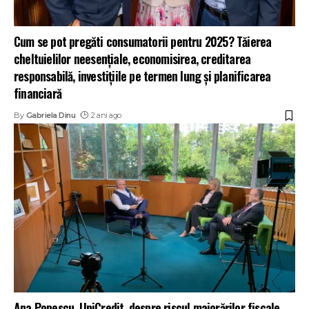
Cum se pot pregăti consumatorii pentru 2025? Tăierea
cheltuielilor neesențiale, economisirea, creditarea
responsabilă, investițiile pe termen lung și planificarea
financiară
By
Gabriela Dinu
2 ani ago
Ana Popescu, UniCredit, despre riscul majorărilor fiscale