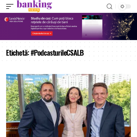
Etichetă:
#PodcasturileCSALB