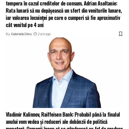
tempera în cazul creditelor de consum. Adrian Asoltanie:
Rata lunară să nu depășească un sfert din veniturile lunare,
iar valoarea locuinței pe care o cumperi să fie aproximativ
cât venitul pe 4 ani
By
Gabriela Dinu
2 ani ago
Vladimir Kalinnov, Raiffeisen Bank: Probabil până la finalul
anului vom vedea și reduceri ale dobânzii de politică
monetară. Oamenii încep să se gândească ce fel de produse