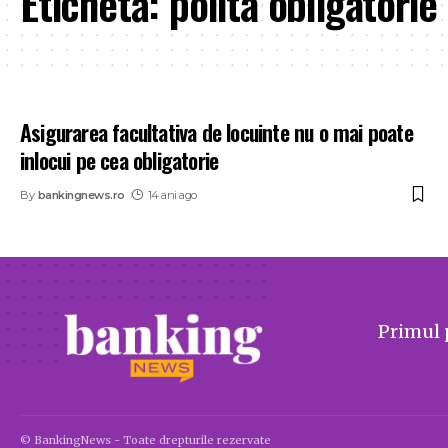
Etichetă:
polita obligatorie
Asigurarea facultativa de locuinte nu o mai poate
inlocui pe cea obligatorie
By
bankingnews.ro
14 ani ago
Primul 
© BankingNews - Toate drepturile rezervate