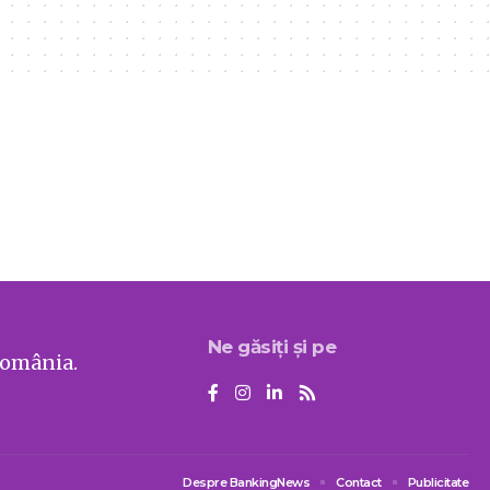
Ne găsiți și pe
România.
Despre BankingNews
Contact
Publicitate