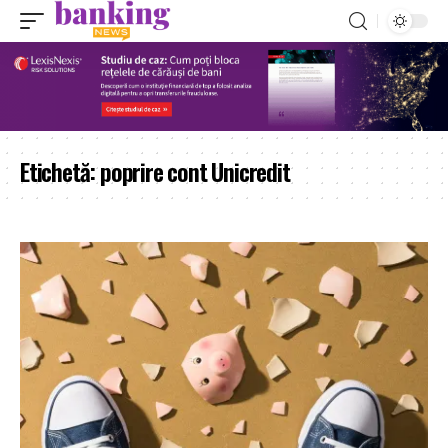
Etichetă:
poprire cont Unicredit