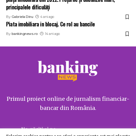
principalele dificulăți
By
Gabriela Dinu
4 ani ago
Piata imobiliara in blocaj. Ce rol au bancile
By
bankingnews.ro
14 ani ago
Primul proiect online de jurnalism financiar-
bancar din România.
Ne găsiți și pe