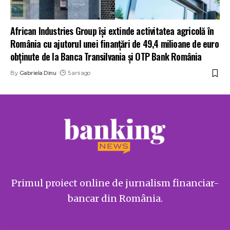
African Industries Group își extinde activitatea agricolă în
România cu ajutorul unei finanțări de 49,4 milioane de euro
obținute de la Banca Transilvania și OTP Bank România
By
Gabriela Dinu
5 ani ago
Primul proiect online de jurnalism financiar-
bancar din România.