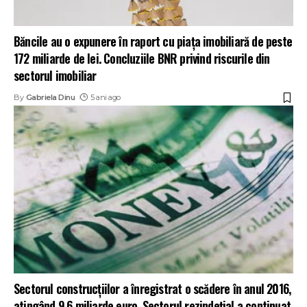
Băncile au o expunere în raport cu piața imobiliară de peste
172 miliarde de lei. Concluziile BNR privind riscurile din
sectorul imobiliar
By
Gabriela Dinu
5 ani ago
Sectorul construcțiilor a înregistrat o scădere în anul 2016,
atingând 9,6 miliarde euro. Sectorul rezindețial a continuat