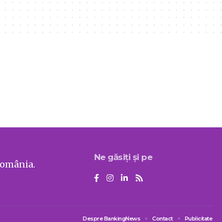
Ne găsiți și pe
România.
Despre BankingNews
Contact
Publicitate