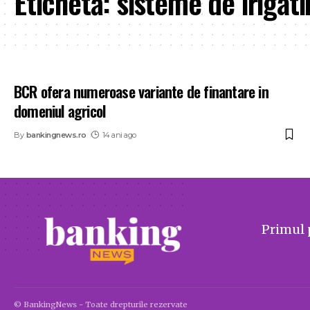
Etichetă:
sisteme de irigati
BCR ofera numeroase variante de finantare in
domeniul agricol
By
bankingnews.ro
14 ani ago
Primul 
© BankingNews - Toate drepturile rezervate