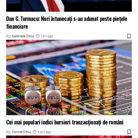
Dan C. Turmacu: Nori întunecați s-au adunat peste piețele
financiare
By
Gabriela Dinu
1 an ago
Cei mai populari indici bursieri tranzacționați de români
By
Cornel Dinu
5 ani ago