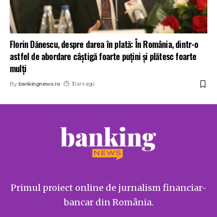
Florin Dănescu, despre darea în plată: În România, dintr-o
astfel de abordare câștigă foarte puțini și plătesc foarte
mulți
By
bankingnews.ro
10 ani ago
Primul proiect online de jurnalism financiar-
bancar din România.