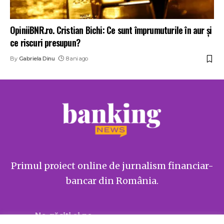
OpiniiBNR.ro. Cristian Bichi: Ce sunt împrumuturile în aur și
ce riscuri presupun?
By
Gabriela Dinu
8 ani ago
Primul proiect online de jurnalism financiar-
bancar din România.
Ne găsiți și pe