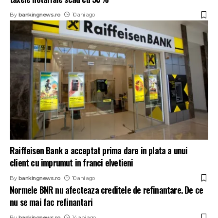
By
bankingnews.ro
10 ani ago
Raiffeisen Bank a acceptat prima dare in plata a unui
client cu imprumut in franci elvetieni
By
bankingnews.ro
10 ani ago
Normele BNR nu afecteaza creditele de refinantare. De ce
nu se mai fac refinantari
By
bankingnews.ro
14 ani ago