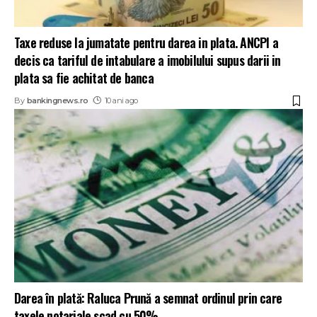
Taxe reduse la jumatate pentru darea in plata. ANCPI a
decis ca tariful de intabulare a imobilului supus darii in
plata sa fie achitat de banca
By
bankingnews.ro
10 ani ago
Darea în plată: Raluca Prună a semnat ordinul prin care
taxele notariale scad cu 50%