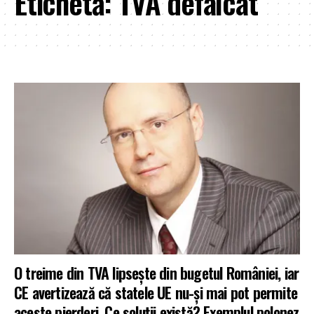
Etichetă:
TVA defalcat
O treime din TVA lipsește din bugetul României, iar
CE avertizează că statele UE nu-și mai pot permite
aceste pierderi. Ce soluții există? Exemplul polonez