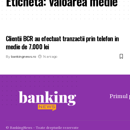
Etichetă:
valoarea medie
Clientii BCR au efectuat tranzactii prin telefon in
medie de 7.000 lei
By
bankingnews.ro
14 ani ago
Primul 
© BankingNews - Toate drepturile rezervate