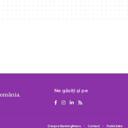
Ne găsiți și pe
România.
Despre BankingNews
Contact
Publicitate