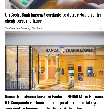
UniCredit Bank lansează cardurile de debit virtuale pentru
clienți persoane fizice
By
Gabriela Dinu
5 ani ago
Banca Transilvania lansează Pachetul NELIMITAT în Rețeaua
BT. Companiile vor beneficia de operațiuni nelimitate şi
zero costuri bancare pentru tranzacțiile online