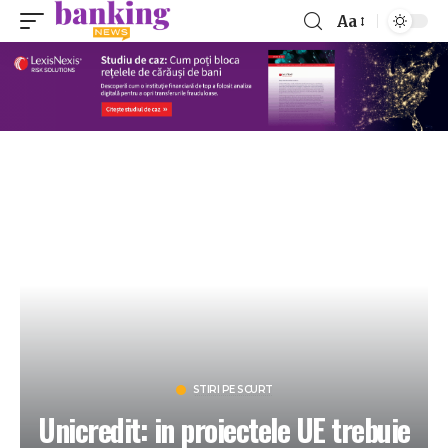
Aa
STIRI PE SCURT
Unicredit: in proiectele UE trebuie