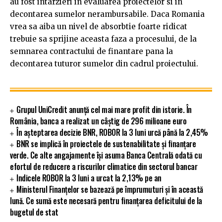
au fost intarzieri in evaluarea proiectelor si in
decontarea sumelor nerambursabile. Daca Romania
vrea sa aiba un nivel de absorbtie foarte ridicat
trebuie sa sprijine aceasta faza a procesului, de la
semnarea contractului de finantare pana la
decontarea tuturor sumelor din cadrul proiectului.
Grupul UniCredit anunță cel mai mare profit din istorie. În
România, banca a realizat un câștig de 296 milioane euro
În așteptarea decizie BNR, ROBOR la 3 luni urcă până la 2,45%
BNR se implică în proiectele de sustenabilitate și finanțare
verde. Ce alte angajamente își asuma Banca Centrală odată cu
efortul de reducere a riscurilor climatice din sectorul bancar
Indicele ROBOR la 3 luni a urcat la 2,13% pe an
Ministerul Finanţelor se bazează pe împrumuturi și în această
lună. Ce sumă este necesară pentru finanțarea deficitului de la
bugetul de stat