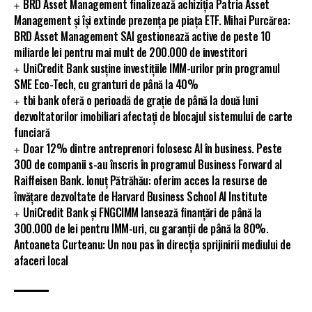
BRD Asset Management finalizează achiziția Patria Asset
Management și își extinde prezența pe piața ETF. Mihai Purcărea:
BRD Asset Management SAI gestionează active de peste 10
miliarde lei pentru mai mult de 200.000 de investitori
UniCredit Bank susține investițiile IMM-urilor prin programul
SME Eco-Tech, cu granturi de până la 40%
tbi bank oferă o perioadă de grație de până la două luni
dezvoltatorilor imobiliari afectați de blocajul sistemului de carte
funciară
Doar 12% dintre antreprenori folosesc AI în business. Peste
300 de companii s-au înscris în programul Business Forward al
Raiffeisen Bank. Ionuț Pătrăhău: oferim acces la resurse de
învățare dezvoltate de Harvard Business School AI Institute
UniCredit Bank și FNGCIMM lansează finanțări de până la
300.000 de lei pentru IMM-uri, cu garanții de până la 80%.
Antoaneta Curteanu: Un nou pas în direcția sprijinirii mediului de
afaceri local