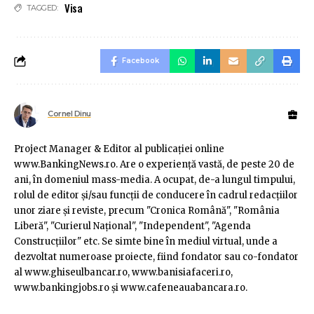
Visa
TAGGED:
Facebook
Cornel Dinu
Project Manager & Editor al publicaţiei online
www.BankingNews.ro. Are o experienţă vastă, de peste 20 de
ani, în domeniul mass-media. A ocupat, de-a lungul timpului,
rolul de editor şi/sau funcţii de conducere în cadrul redacţiilor
unor ziare şi reviste, precum "Cronica Română", "România
Liberă", "Curierul Naţional", "Independent", "Agenda
Construcţiilor" etc. Se simte bine în mediul virtual, unde a
dezvoltat numeroase proiecte, fiind fondator sau co-fondator
al www.ghiseulbancar.ro, www.banisiafaceri.ro,
www.bankingjobs.ro şi www.cafeneauabancara.ro.