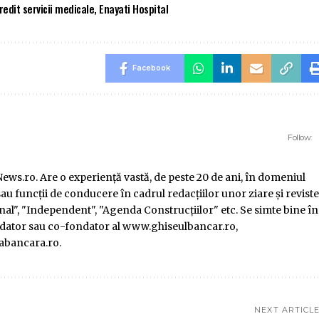
redit servicii medicale
,
Enayati Hospital
Facebook
Follow:
ws.ro. Are o experienţă vastă, de peste 20 de ani, în domeniul
au funcţii de conducere în cadrul redacţiilor unor ziare şi reviste
l", "Independent", "Agenda Construcţiilor" etc. Se simte bine în
ondator sau co-fondator al www.ghiseulbancar.ro,
abancara.ro.
NEXT ARTICL