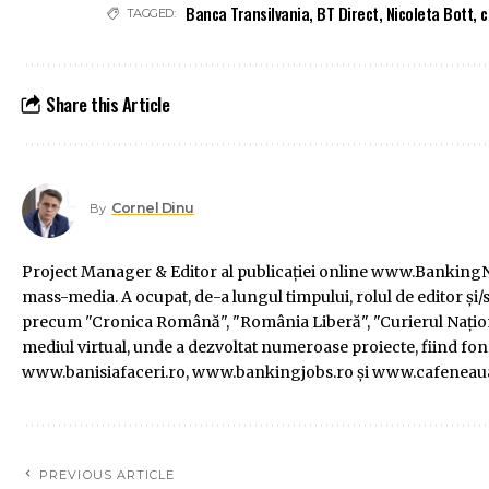
Banca Transilvania
,
BT Direct
,
Nicoleta Bott
,
c
TAGGED:
Share this Article
Cornel Dinu
By
Project Manager & Editor al publicaţiei online www.BankingNe
mass-media. A ocupat, de-a lungul timpului, rolul de editor şi/s
precum "Cronica Română", "România Liberă", "Curierul Naţiona
mediul virtual, unde a dezvoltat numeroase proiecte, fiind f
www.banisiafaceri.ro, www.bankingjobs.ro şi www.cafeneau
PREVIOUS ARTICLE