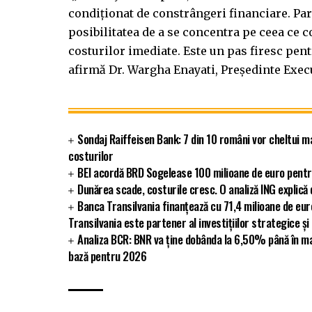
condiționat de constrângeri financiare. Part
posibilitatea de a se concentra pe ceea ce c
costurilor imediate. Este un pas firesc pent
afirmă Dr. Wargha Enayati, Președinte Execu
Sondaj Raiffeisen Bank: 7 din 10 români vor cheltui m
costurilor
BEI acordă BRD Sogelease 100 milioane de euro pentr
Dunărea scade, costurile cresc. O analiză ING explic
Banca Transilvania finanțează cu 71,4 milioane de eu
Transilvania este partener al investițiilor strategice și
Analiza BCR: BNR va ține dobânda la 6,50% până în ma
bază pentru 2026