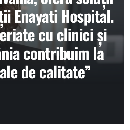
i Enayati Hospital.
riate cu clinici și
ânia contribuim la
ale de calitate”