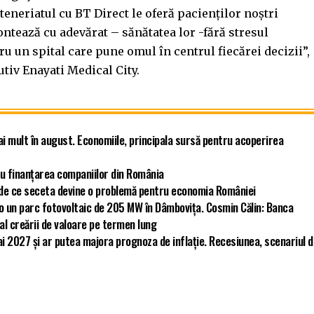
eneriatul cu BT Direct le oferă pacienților noștri
ontează cu adevărat – sănătatea lor -fără stresul
ru un spital care pune omul în centrul fiecărei decizii”,
tiv Enayati Medical City.
ai mult în august. Economiile, principala sursă pentru acoperirea
u finanțarea companiilor din România
ă de ce seceta devine o problemă pentru economia României
ro un parc fotovoltaic de 205 MW în Dâmbovița. Cosmin Călin: Banca
 al creării de valoare pe termen lung
i 2027 și ar putea majora prognoza de inflație. Recesiunea, scenariul 