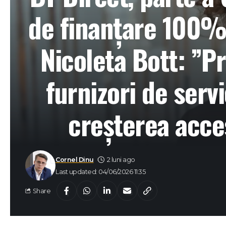
de finanțare 100% 
Nicoleta Bott: ”Pr
furnizori de serv
creșterea acces
Cornel Dinu
2 luni ago
Last updated: 04/06/2026 11:35
Share