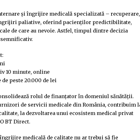
nternare și îngrijire medicală specializată – recuperare,
grijiri paliative, oferind pacienților predictibilitate,
cale de care au nevoie. Astfel, timpul dintre decizia
 semnificativ.
t:
uni
iv 10 minute, online
 de peste 20.000 de lei
onsolidează rolul de finanțator în domeniul sănătății.
 furnizori de servicii medicale din România, contribuim l
calitate, la dezvoltarea unui ecosistem medical privat
EO BT Direct.
ngrijire medicală de calitate nu ar trebui să fie