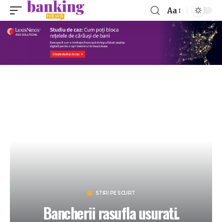
Aa
STIRI PE SCURT
Bancherii rasufla usurati.