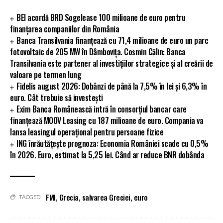
BEI acordă BRD Sogelease 100 milioane de euro pentru
finanțarea companiilor din România
Banca Transilvania finanțează cu 71,4 milioane de euro un parc
fotovoltaic de 205 MW în Dâmbovița. Cosmin Călin: Banca
Transilvania este partener al investițiilor strategice și al creării de
valoare pe termen lung
Fidelis august 2026: Dobânzi de până la 7,5% în lei și 6,3% în
euro. Cât trebuie să investești
Exim Banca Românească intră în consorțiul bancar care
finanțează MOOV Leasing cu 187 milioane de euro. Compania va
lansa leasingul operațional pentru persoane fizice
ING înrăutățește prognoza: Economia României scade cu 0,5%
în 2026. Euro, estimat la 5,25 lei. Când ar reduce BNR dobânda
FMI
,
Grecia
,
salvarea Greciei
,
euro
TAGGED: