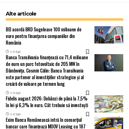
Alte articole
BEI acordă BRD Sogelease 100 milioane de
euro pentru finanțarea companiilor din
România
o zi ago
Banca Transilvania finanțează cu 71,4 milioane
de euro un parc fotovoltaic de 205 MW în
Dâmbovița. Cosmin Călin: Banca Transilvania
este partener al investițiilor strategice și al
creării de valoare pe termen lung
o zi ago
Fidelis august 2026: Dobânzi de până la 7,5%
în lei și 6,3% în euro. Cât trebuie să investești
o zi ago
Exim Banca Românească intră în consorțiul
bancar care finanțează MOOV Leasing cu 187