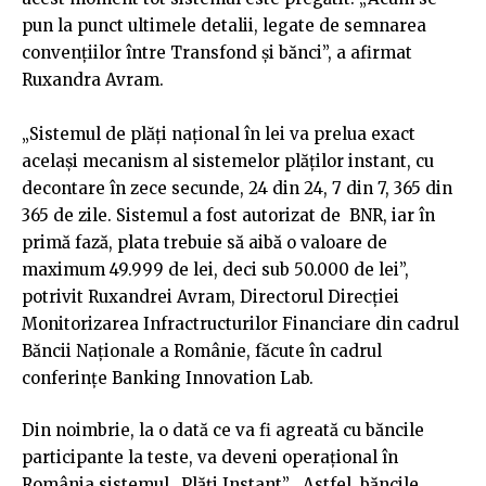
pun la punct ultimele detalii, legate de semnarea
convenţiilor între Transfond şi bănci”, a afirmat
Ruxandra Avram.
„Sistemul de plăţi naţional în lei va prelua exact
acelaşi mecanism al sistemelor plăţilor instant, cu
decontare în zece secunde, 24 din 24, 7 din 7, 365 din
365 de zile. Sistemul a fost autorizat de BNR, iar în
primă fază, plata trebuie să aibă o valoare de
maximum 49.999 de lei, deci sub 50.000 de lei”,
potrivit Ruxandrei Avram, Directorul Direcţiei
Monitorizarea Infractructurilor Financiare din cadrul
Băncii Naţionale a Românie, făcute în cadrul
conferințe Banking Innovation Lab.
Din noimbrie, la o dată ce va fi agreată cu băncile
participante la teste, va deveni operațional în
România sistemul „Plăți Instant” . Astfel, băncile