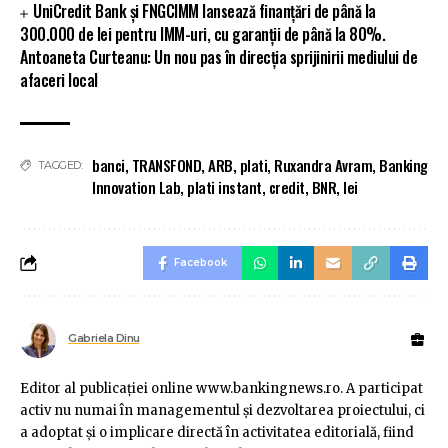
UniCredit Bank și FNGCIMM lansează finanțări de până la
300.000 de lei pentru IMM-uri, cu garanții de până la 80%.
Antoaneta Curteanu: Un nou pas în direcția sprijinirii mediului de
afaceri local
banci
,
TRANSFOND
,
ARB
,
plati
,
Ruxandra Avram
,
Banking
TAGGED:
Innovation Lab
,
plati instant
,
credit
,
BNR
,
lei
Facebook
Gabriela Dinu
Editor al publicaţiei online www.bankingnews.ro. A participat
activ nu numai în managementul şi dezvoltarea proiectului, ci
a adoptat şi o implicare directă în activitatea editorială, fiind