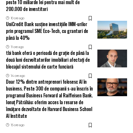
peste 10 miliarde lei pentru mai mult de
200.000 de investitori
10 ore ago
UniCredit Bank susține investițiile IMM-urilor
prin programul SME Eco-Tech, cu granturi de
până la 40%
11 ore ago
tbi bank oferă o perioadă de grație de până la
două luni dezvoltatorilor imobiliari afectați de
blocajul sistemului de carte funciară
14 ore ago
Doar 12% dintre antreprenori folosesc AI în
business. Peste 300 de companii s-au înscris în
programul Business Forward al Raiffeisen Bank.
Ionuț Pătrăhău: oferim acces la resurse de
învățare dezvoltate de Harvard Business School
AI Institute
15 ore ago