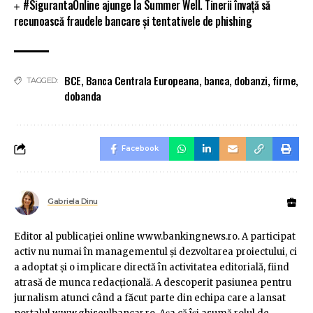
#SigurantaOnline ajunge la Summer Well. Tinerii învață să
recunoască fraudele bancare și tentativele de phishing
BCE
,
Banca Centrala Europeana
,
banca
,
dobanzi
,
firme
,
TAGGED:
dobanda
Facebook
Gabriela Dinu
Editor al publicaţiei online www.bankingnews.ro. A participat
activ nu numai în managementul şi dezvoltarea proiectului, ci
a adoptat şi o implicare directă în activitatea editorială, fiind
atrasă de munca redacţională. A descoperit pasiunea pentru
jurnalism atunci când a făcut parte din echipa care a lansat