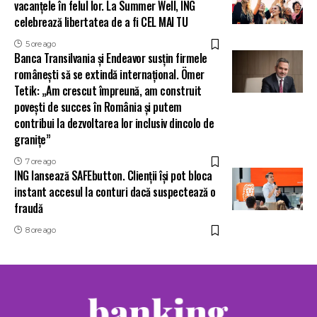
vacanțele în felul lor. La Summer Well, ING
celebrează libertatea de a fi CEL MAI TU
5 ore ago
Banca Transilvania și Endeavor susțin firmele
românești să se extindă internațional. Ömer
Tetik: „Am crescut împreună, am construit
povești de succes în România și putem
contribui la dezvoltarea lor inclusiv dincolo de
granițe”
7 ore ago
ING lansează SAFEbutton. Clienții își pot bloca
instant accesul la conturi dacă suspectează o
fraudă
8 ore ago