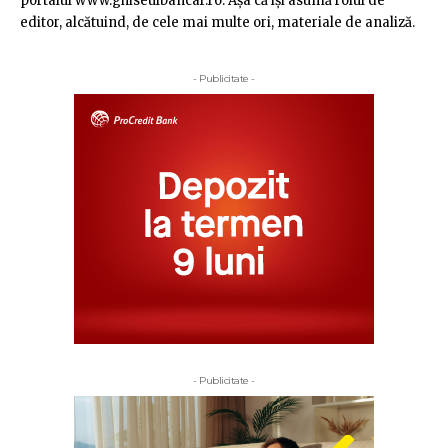
portalul www.ghiseulbancar.ro. Așa că îşi asumă rolul de
editor, alcătuind, de cele mai multe ori, materiale de analiză.
- Publicitate -
- Publicitate -