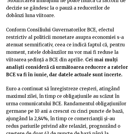
Modificarea limbajului ne poate indica că factorii de
decizie se gândesc la o pauză a reducerilor de
dobânzi luna viitoare.
Conform Consiliului Guvernatorilor BCE, efectul
restrictiv al politicii monetare asupra economiei s-a
atenuat semnificativ, ceea ce indică faptul că, pentru
moment, ratele dobânzilor nu vor mai fi reduse la
viitoarea ședință a BCE din aprilie.
Cei mai mulți
analiști consideră că următoarea reducere a ratelor
BCE va fi în iunie, dar datele actuale sunt incerte.
Euro a continuat să înregistreze creșteri, atingând
maximul zilei, în timp ce obligațiunile au scăzut în
urma comunicatului BCE. Randamentul obligațiunilor
germane pe 10 ani a crescut cu cinci puncte de bază,
ajungând la 2,84%, în timp ce comercianții și-au
redus pariurile privind alte relaxări, prognozând o
creștere de doar 43 de puncte de bază până la