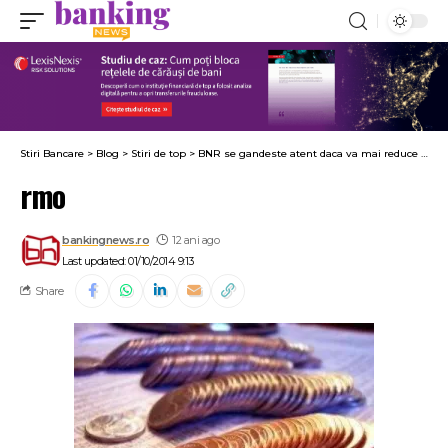
Stiri Bancare
>
Blog
>
Stiri de top
>
BNR se gandeste atent daca va mai reduce dobanda cheie. Afla motivul
rmo
bankingnews.ro
12 ani ago
Last updated: 01/10/2014 9:13
Share