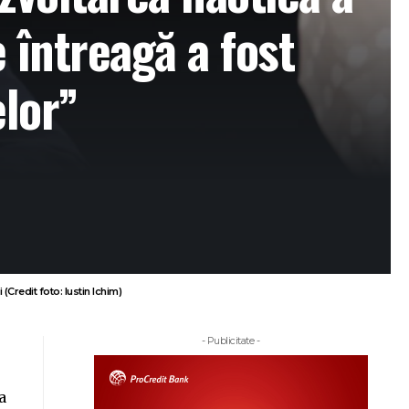
 întreagă a fost
elor”
Credit foto: Iustin Ichim)
- Publicitate -
a