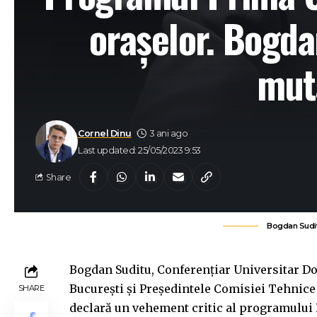
orașelor. Bogda
muta
Cornel Dinu
3 ani ago
Last updated: 25/05/2023 9:53
Share
Bogdan Suditu
Bogdan Suditu, Conferențiar Universitar Do
București și Preşedintele Comisiei Tehnice
SHARE
declară un vehement critic al programului P