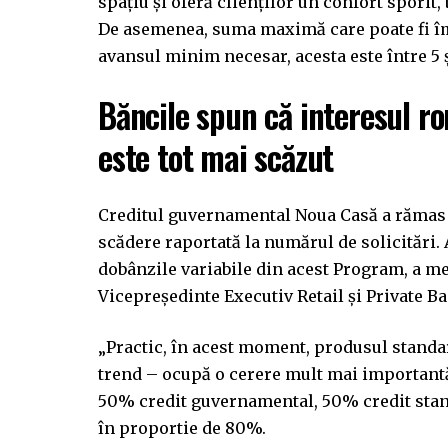
spațiu și oferă clienților un confort spori
De asemenea, suma maximă care poate fi împ
avansul minim necesar, acesta este între 5 și
Băncile spun că interesul r
este tot mai scăzut
Creditul guvernamental Noua Casă a rămas a
scădere raportată la numărul de solicitări. 
dobânzile variabile din acest Program, a m
Vicepreşedinte Executiv Retail şi Private B
„Practic, în acest moment, produsul standar
trend – ocupă o cerere mult mai importantă
50% credit guvernamental, 50% credit stand
în proportie de 80%.