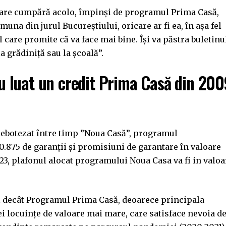
care cumpără acolo, împinși de programul Prima Casă,
una din jurul Bucureștiului, oricare ar fi ea, în așa fel
l care promite că va face mai bine. Își va păstra buletinu
a grădiniță sau la școală”.
 luat un credit Prima Casă din 200
rebotezat între timp ”Noua Casă”, programul
.875 de garanţii şi promisiuni de garantare în valoare
2023, plafonul alocat programului Noua Casa va fi in valoa
ă decât Programul Prima Casă, deoarece principala
ei locuințe de valoare mai mare, care satisface nevoia d