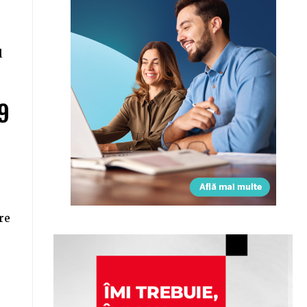
l
9
re
e