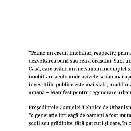
”Printr-un credit imobiliar, respectiv, prin 
dezvoltarea bună sau rea a orașului. Sunt u
Casă, care având un mecanism incomplet și f
imobiliare acolo unde avizele se iau mai ușor
investițiile publice este mai slab”, a sublin
umană – Manifest pentru regenerare urbană
Preşedintele Comisiei Tehnice de Urbanism 
”o generație întreagă de oameni a fost mutată 
școli sau grădinițe, fără parcuri și care, în 