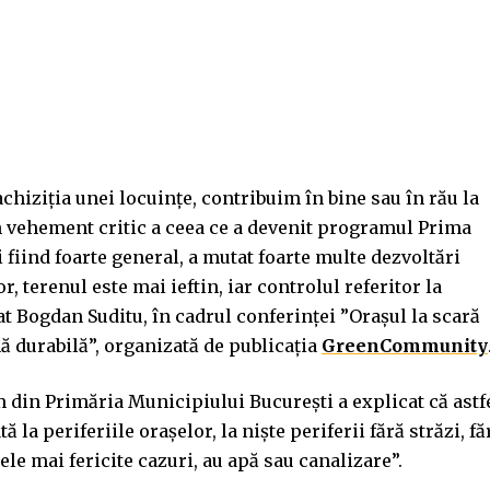
achiziția unei locuințe, contribuim în bine sau în rău la
n vehement critic a ceea ce a devenit programul Prima
iind foarte general, a mutat foarte multe dezvoltări
, terenul este mai ieftin, iar controlul referitor la
iat Bogdan Suditu, în cadrul conferinței ”Orașul la scară
 durabilă”, organizată de publicația
GreenCommunity
din Primăria Municipiului București a explicat că astf
la periferiile orașelor, la niște periferii fără străzi, fă
cele mai fericite cazuri, au apă sau canalizare”.