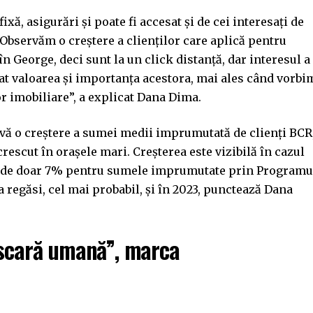
ă, asigurări și poate fi accesat și de cei interesați de
bservăm o creștere a clienților care aplică pentru
în George, deci sunt la un click distanță, dar interesul a
at valoarea și importanța acestora, mai ales când vorbi
or imobiliare”, a explicat Dana Dima.
ervă o creștere a sumei medii imprumutată de clienți BCR
crescut în orașele mari. Creșterea este vizibilă în cazul
ă de doar 7% pentru sumele imprumutate prin Programu
regăsi, cel mai probabil, și în 2023, punctează Dana
 scară umană”, marca