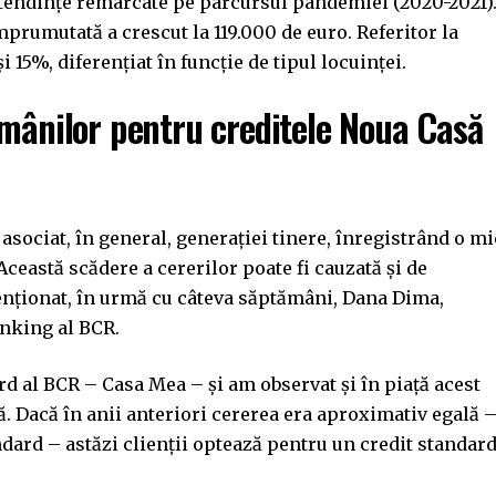
t, tendințe remarcate pe parcursul pandemiei (2020-2021)
rumutată a crescut la 119.000 de euro. Referitor la
 15%, diferențiat în funcție de tipul locuinței.
omânilor pentru creditele Noua Casă
sociat, în general, generației tinere, înregistrând o mi
Această scădere a cererilor poate fi cauzată și de
enționat, în urmă cu câteva săptămâni, Dana Dima,
anking al BCR.
d al BCR – Casa Mea – și am observat și în piață acest
. Dacă în anii anteriori cererea era aproximativ egală 
ard – astăzi clienții optează pentru un credit standar