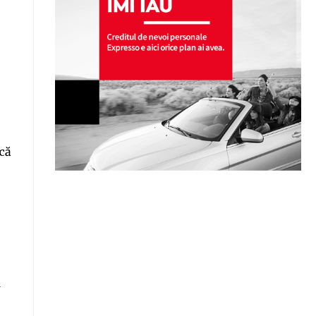
.
că
–
d