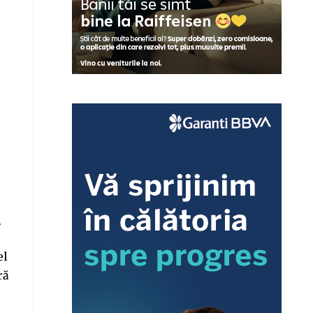
.
el
ră