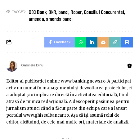
CEC Bank
,
BNR
,
banci
,
Robor
,
Consiliul Concurentei
,
TAGGED:
amenda
,
amenda banci
Facebook
Gabriela Dinu
Editor al publicaţiei online www.bankingnews.ro. A participat
activ nu numai în managementul şi dezvoltarea proiectului, ci
a adoptat şi o implicare directă în activitatea editorială, fiind
atrasă de munca redacţională. A descoperit pasiunea pentru
jurnalism atunci când a făcut parte din echipa care a lansat
portalul www.ghiseulbancar.ro. Așa că îşi asumă rolul de
editor, alcătuind, de cele mai multe ori, materiale de analiză.