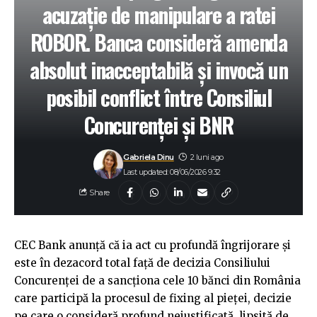
acuzație de manipulare a ratei
ROBOR. Banca consideră amenda
absolut inacceptabilă și invocă un
posibil conflict între Consiliul
Concurenței și BNR
Gabriela Dinu
2 luni ago
Last updated: 08/06/2026 9:32
Share
CEC Bank anunță că ia act cu profundă îngrijorare și
este în dezacord total față de decizia Consiliului
Concurenței de a sancționa cele 10 bănci din România
care participă la procesul de fixing al pieței, decizie
pe care o consideră profund nejustificată, lipsită de