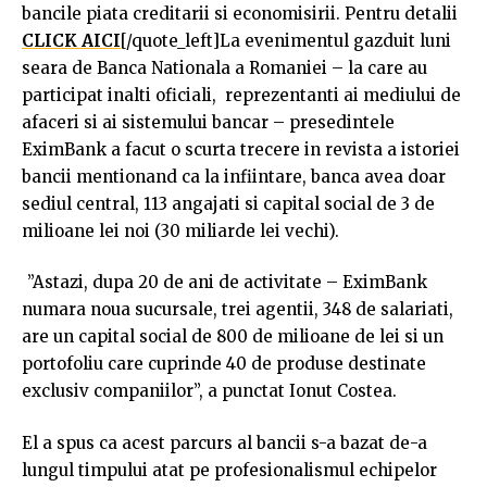
bancile piata creditarii si economisirii. Pentru detalii
CLICK AICI
[/quote_left]La evenimentul gazduit luni
seara de Banca Nationala a Romaniei – la care au
participat inalti oficiali, reprezentanti ai mediului de
afaceri si ai sistemului bancar – presedintele
EximBank a facut o scurta trecere in revista a istoriei
bancii mentionand ca la infiintare, banca avea doar
sediul central, 113 angajati si capital social de 3 de
milioane lei noi (30 miliarde lei vechi).
”Astazi, dupa 20 de ani de activitate – EximBank
numara noua sucursale, trei agentii, 348 de salariati,
are un capital social de 800 de milioane de lei si un
portofoliu care cuprinde 40 de produse destinate
exclusiv companiilor”, a punctat Ionut Costea.
El a spus ca acest parcurs al bancii s-a bazat de-a
lungul timpului atat pe profesionalismul echipelor