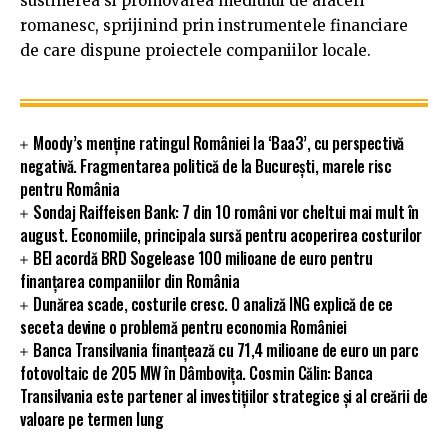
sustinerea si promovarea mediului de afaceri
romanesc, sprijinind prin instrumentele financiare
de care dispune proiectele companiilor locale.
Moody’s menține ratingul României la ‘Baa3’, cu perspectivă
negativă. Fragmentarea politică de la București, marele risc
pentru România
Sondaj Raiffeisen Bank: 7 din 10 români vor cheltui mai mult în
august. Economiile, principala sursă pentru acoperirea costurilor
BEI acordă BRD Sogelease 100 milioane de euro pentru
finanțarea companiilor din România
Dunărea scade, costurile cresc. O analiză ING explică de ce
seceta devine o problemă pentru economia României
Banca Transilvania finanțează cu 71,4 milioane de euro un parc
fotovoltaic de 205 MW în Dâmbovița. Cosmin Călin: Banca
Transilvania este partener al investițiilor strategice și al creării de
valoare pe termen lung