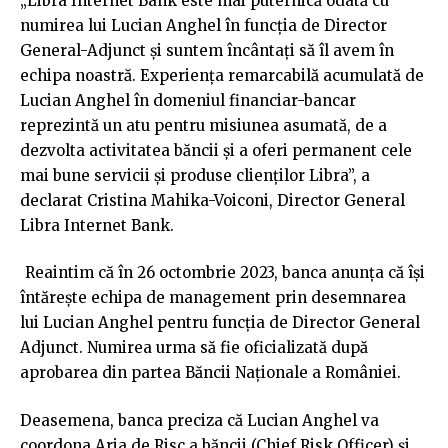
„Libra Internet Bank este mai puternică odată cu
numirea lui Lucian Anghel în funcția de Director
General-Adjunct și suntem încântați să îl avem în
echipa noastră. Experiența remarcabilă acumulată de
Lucian Anghel în domeniul financiar-bancar
reprezintă un atu pentru misiunea asumată, de a
dezvolta activitatea băncii și a oferi permanent cele
mai bune servicii și produse clienților Libra”, a
declarat Cristina Mahika-Voiconi, Director General
Libra Internet Bank.
Reaintim că în 26 octombrie 2023, banca anunța că își
întărește echipa de management prin desemnarea
lui Lucian Anghel pentru funcția de Director General
Adjunct. Numirea urma să fie oficializată după
aprobarea din partea Băncii Naționale a României.
Deasemena, banca preciza că Lucian Anghel va
coordona Aria de Risc a băncii (Chief Risk Officer) și