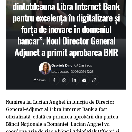
dintotdeauna Libra Internet Bank
pentru excelența în digitalizare și
forța de inovare în domeniul
bancar”. Noul Director General
Adjunct a primit aprobarea BNR
Gabriela Dinu
2 ani ago
Last updated: 20/03/2024 12:25
Share
Numirea lui Lucian Anghel în funcția de Director
General-Adjunct al Libra Internet Bank a fost
oficializată, odată cu primirea aprobării din partea
Băncii Naționale a României. Lucian Anghel va
coordona aria de risc a băncii (Chief Risk Officer) și