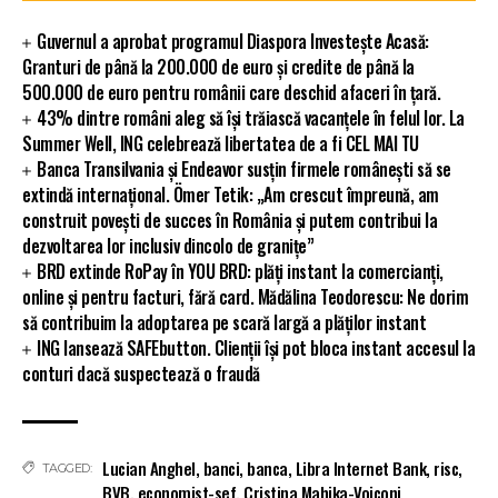
Guvernul a aprobat programul Diaspora Investește Acasă:
Granturi de până la 200.000 de euro și credite de până la
500.000 de euro pentru românii care deschid afaceri în țară.
43% dintre români aleg să își trăiască vacanțele în felul lor. La
Summer Well, ING celebrează libertatea de a fi CEL MAI TU
Banca Transilvania și Endeavor susțin firmele românești să se
extindă internațional. Ömer Tetik: „Am crescut împreună, am
construit povești de succes în România și putem contribui la
dezvoltarea lor inclusiv dincolo de granițe”
BRD extinde RoPay în YOU BRD: plăți instant la comercianți,
online și pentru facturi, fără card. Mădălina Teodorescu: Ne dorim
să contribuim la adoptarea pe scară largă a plăților instant
ING lansează SAFEbutton. Clienții își pot bloca instant accesul la
conturi dacă suspectează o fraudă
Lucian Anghel
,
banci
,
banca
,
Libra Internet Bank
,
risc
,
TAGGED:
BVB
,
economist-sef
,
Cristina Mahika-Voiconi