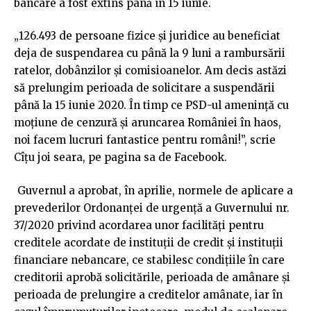
bancare a fost extins până în 15 iunie.
„126.493 de persoane fizice şi juridice au beneficiat
deja de suspendarea cu până la 9 luni a rambursării
ratelor, dobânzilor şi comisioanelor. Am decis astăzi
să prelungim perioada de solicitare a suspendării
până la 15 iunie 2020. În timp ce PSD-ul ameninţă cu
moţiune de cenzură şi aruncarea României în haos,
noi facem lucruri fantastice pentru români!”, scrie
Cîţu joi seara, pe pagina sa de Facebook.
Guvernul a aprobat, în aprilie, normele de aplicare a
prevederilor Ordonanţei de urgenţă a Guvernului nr.
37/2020 privind acordarea unor facilităţi pentru
creditele acordate de instituţii de credit şi instituţii
financiare nebancare, ce stabilesc condiţiile în care
creditorii aprobă solicitările, perioada de amânare şi
perioada de prelungire a creditelor amânate, iar în