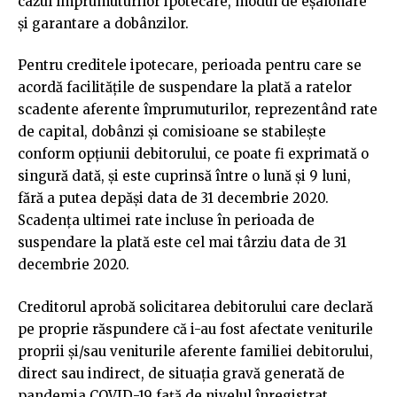
cazul împrumuturilor ipotecare, modul de eşalonare
şi garantare a dobânzilor.
Pentru creditele ipotecare, perioada pentru care se
acordă facilităţile de suspendare la plată a ratelor
scadente aferente împrumuturilor, reprezentând rate
de capital, dobânzi şi comisioane se stabileşte
conform opţiunii debitorului, ce poate fi exprimată o
singură dată, şi este cuprinsă între o lună şi 9 luni,
fără a putea depăşi data de 31 decembrie 2020.
Scadenţa ultimei rate incluse în perioada de
suspendare la plată este cel mai târziu data de 31
decembrie 2020.
Creditorul aprobă solicitarea debitorului care declară
pe proprie răspundere că i-au fost afectate veniturile
proprii şi/sau veniturile aferente familiei debitorului,
direct sau indirect, de situaţia gravă generată de
pandemia COVID-19 faţă de nivelul înregistrat