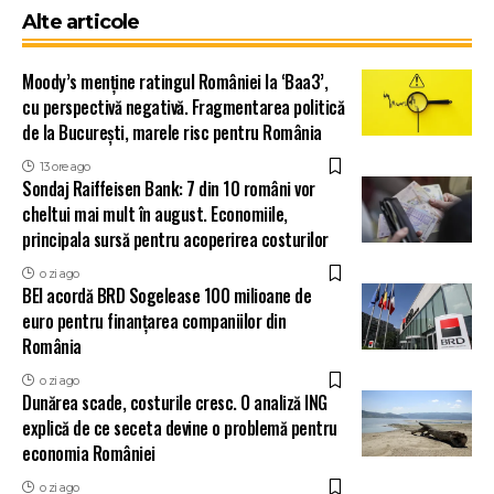
Alte articole
Moody’s menține ratingul României la ‘Baa3’,
cu perspectivă negativă. Fragmentarea politică
de la București, marele risc pentru România
13 ore ago
Sondaj Raiffeisen Bank: 7 din 10 români vor
cheltui mai mult în august. Economiile,
principala sursă pentru acoperirea costurilor
o zi ago
BEI acordă BRD Sogelease 100 milioane de
euro pentru finanțarea companiilor din
România
o zi ago
Dunărea scade, costurile cresc. O analiză ING
explică de ce seceta devine o problemă pentru
economia României
o zi ago