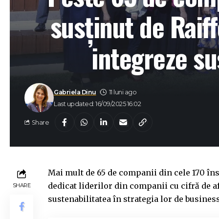
susținut de Raif
integreze su
Gabriela Dinu
11 luni ago
Last updated: 16/09/2025 16:02
Share
Mai mult de 65 de companii din cele 170 în
dedicat liderilor din companii cu cifră de a
SHARE
sustenabilitatea în strategia lor de busines