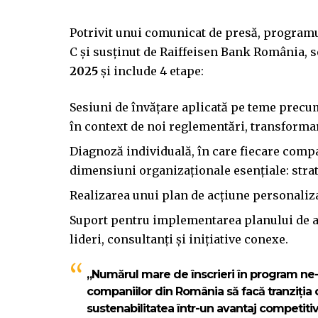
Potrivit unui comunicat de presă, programul
C și susținut de Raiffeisen Bank România, 
2025
și include 4 etape:
Sesiuni de învățare aplicată pe teme precum
în context de noi reglementări, transformar
Diagnoză individuală, în care fiecare compan
dimensiuni organizaționale esențiale: strate
Realizarea unui plan de acțiune personaliza
Suport pentru implementarea planului de ac
lideri, consultanți și inițiative conexe.
„Numărul mare de înscrieri în program ne-a
companiilor din România să facă tranziția 
sustenabilitatea într-un avantaj competitiv 