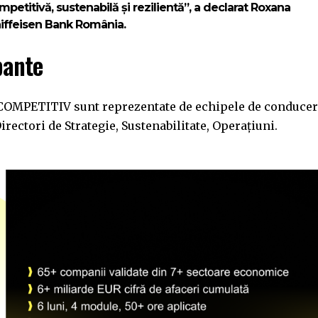
petitivă, sustenabilă și rezilientă”, a declarat
Roxana
aiffeisen Bank România.
pante
 COMPETITIV sunt reprezentate de echipele de conduce
irectori de Strategie, Sustenabilitate, Operațiuni.