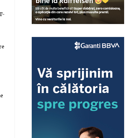
T-
re
de