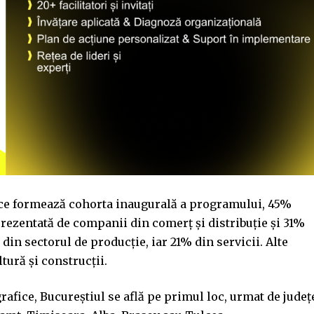
or ce formează cohorta inaugurală a programului, 45%
prezentată de companii din comerț și distribuție și 31%
 din sectorul de producție, iar 21% din servicii. Alte
ltură și construcții.
afice, Bucureștiul se află pe primul loc, urmat de județ