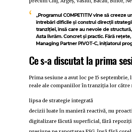
precum Cluj, Argeș, Vaslui, Bacău, Bihor, N
„Programul COMPETITIV vine să creeze un sp
întrebări dificile și construi direcții str
tranziției, însă care au nevoie de structură
Asta livrăm. Concret și practic. Fără rețete
Managing Partner PIVOT-C, inițiatorul pro
Ce s-a discutat la prima se
Prima sesiune a avut loc pe 15 septembrie, la
reale ale companiilor în tranziția lor căt
lipsa de strategie integrată
decizii luate în manieră reactivă, nu proac
digitalizare făcută superficial, fără repozi
presiune pe raportarea ESG, însă fără core