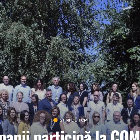
STIRI DE TOP
anii participă la CO