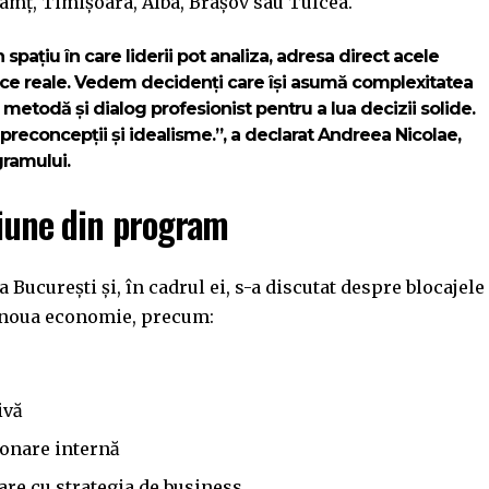
eamț, Timișoara, Alba, Brașov sau Tulcea.
ațiu în care liderii pot analiza, adresa direct acele
ategice reale. Vedem decidenți care își asumă complexitatea
, metodă și dialog profesionist pentru a lua decizii solide.
, preconcepții și idealisme.”, a declarat
Andreea Nicolae,
gramului.
siune din program
 București și, în cadrul ei, s-a discutat despre blocajele
re noua economie, precum:
tivă
ționare internă
lare cu strategia de business