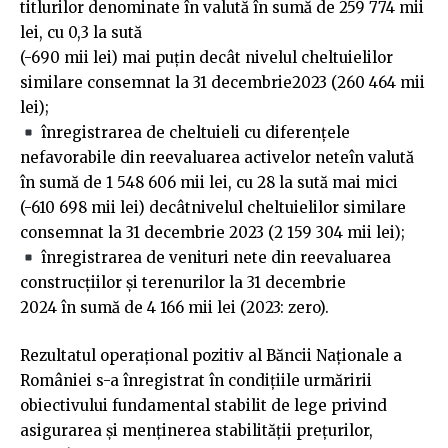
titlurilor denominate în valută în sumă de 259 774 mii
lei, cu 0,3 la sută
(-690 mii lei) mai puțin decât nivelul cheltuielilor
similare consemnat la 31 decembrie2023 (260 464 mii
lei);
înregistrarea de cheltuieli cu diferențele
nefavorabile din reevaluarea activelor neteîn valută
în sumă de 1 548 606 mii lei, cu 28 la sută mai mici
(-610 698 mii lei) decâtnivelul cheltuielilor similare
consemnat la 31 decembrie 2023 (2 159 304 mii lei);
înregistrarea de venituri nete din reevaluarea
construcțiilor și terenurilor la 31 decembrie
2024 în sumă de 4 166 mii lei (2023: zero).
Rezultatul operațional pozitiv al Băncii Naționale a
României s-a înregistrat în condițiile urmăririi
obiectivului fundamental stabilit de lege privind
asigurarea și menținerea stabilității prețurilor,