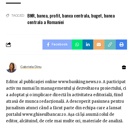
BNR
,
banca
,
profit
,
banca centrala
,
buget
,
banca
TAGGED:
centrala a Romaniei
Facebook
Gabriela Dinu
Editor al publicaţiei online www.bankingnews.ro. A participat
activ nu numai în managementul şi dezvoltarea proiectului, ci
a adoptat şi o implicare directă în activitatea editorială, fiind
atrasă de munca redacţională. A descoperit pasiunea pentru
jurnalism atunci când a făcut parte din echipa care a lansat
portalul www.ghiseulbancar.ro. Așa că îşi asumă rolul de
editor, alcătuind, de cele mai multe ori, materiale de analiză.