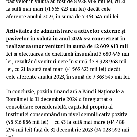
pasivelor în valută au fost de 8 928 968 mii lei, cu 21
la sută mai mari (+1 565 423 mii lei) decât cele
aferente anului 2023, în sumă de 7 363 545 mii lei.
Activitatea de administrare a activelor externe și
pasivelor în valută în anul 2024 s-a concretizat în
realizarea unor venituri în sumă de 12 609 413 mii
lei
și efectuarea de cheltuieli însumând 3 680 445 mii
lei, rezultând venituri nete în sumă de 8 928 968 mii
lei, cu 21 la sută mai mari (+1 565 423 mii lei) decât
cele aferente anului 2023, în sumă de 7 363 545 mii lei.
În concluzie, poziția financiară a Băncii Naționale a
României la 31 decembrie 2024 a înregistrat o
consolidare considerabilă, capitalul propriu al
instituției consemnând un nivel semnificativ pozitiv
(48 516 886 mii lei) – cu 43 la sută mai mare (+14 488
294 mii lei) față de 31 decembrie 2023 (34 028 592 mii