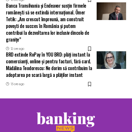
Banca Transilvania și Endeavor susțin firmele
românești să se extindă internațional. Ömer
Tetik: „Am crescut împreună, am construit
povești de succes în România și putem
contribui la dezvoltarea lor inclusiv dincolo de
granițe”
12 ore ago
BRD extinde RoPay în YOU BRD: plăți instant la
comercianți, online și pentru facturi, fără card.
Mădălina Teodorescu: Ne dorim să contribuim la
adoptarea pe scară largă a plăților instant
13 ore ago