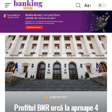
Aa
STIRI DE TOP
Profitul BNR urcă la aproape 4