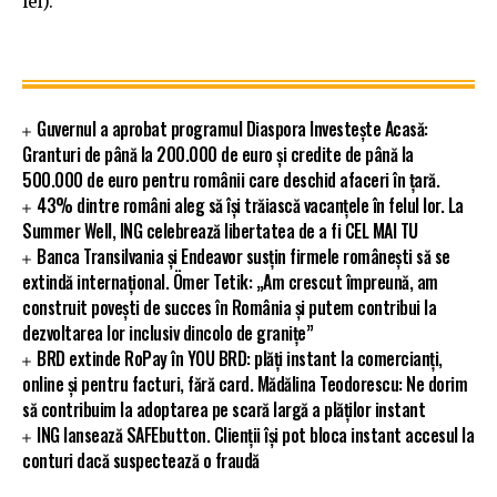
lei).
Guvernul a aprobat programul Diaspora Investește Acasă:
Granturi de până la 200.000 de euro și credite de până la
500.000 de euro pentru românii care deschid afaceri în țară.
43% dintre români aleg să își trăiască vacanțele în felul lor. La
Summer Well, ING celebrează libertatea de a fi CEL MAI TU
Banca Transilvania și Endeavor susțin firmele românești să se
extindă internațional. Ömer Tetik: „Am crescut împreună, am
construit povești de succes în România și putem contribui la
dezvoltarea lor inclusiv dincolo de granițe”
BRD extinde RoPay în YOU BRD: plăți instant la comercianți,
online și pentru facturi, fără card. Mădălina Teodorescu: Ne dorim
să contribuim la adoptarea pe scară largă a plăților instant
ING lansează SAFEbutton. Clienții își pot bloca instant accesul la
conturi dacă suspectează o fraudă