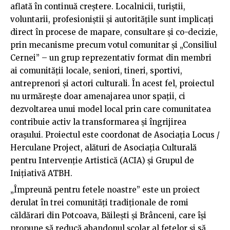
aflată în continuă creștere. Localnicii, turiștii,
voluntarii, profesioniștii și autoritățile sunt implicați
direct în procese de mapare, consultare și co-decizie,
prin mecanisme precum votul comunitar și „Consiliul
Cernei” – un grup reprezentativ format din membri
ai comunității locale, seniori, tineri, sportivi,
antreprenori și actori culturali. În acest fel, proiectul
nu urmărește doar amenajarea unor spații, ci
dezvoltarea unui model local prin care comunitatea
contribuie activ la transformarea și îngrijirea
orașului. Proiectul este coordonat de Asociația Locus /
Herculane Project, alături de Asociația Culturală
pentru Intervenție Artistică (ACIA) și Grupul de
Inițiativă ATBH.
„Împreună pentru fetele noastre” este un proiect
derulat în trei comunități tradiționale de romi
căldărari din Potcoava, Băilești și Brânceni, care își
propune să reducă abandonul școlar al fetelor și să