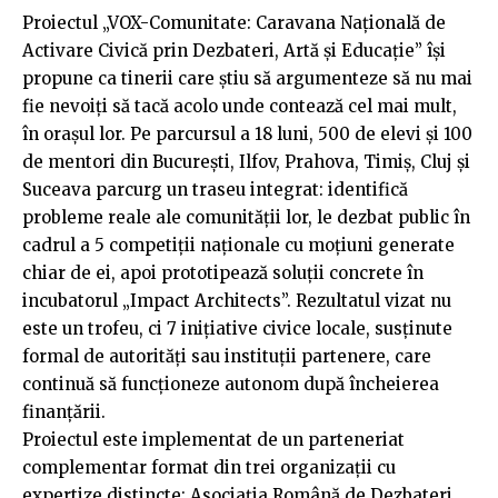
Proiectul „VOX-Comunitate: Caravana Națională de
Activare Civică prin Dezbateri, Artă și Educație” își
propune ca tinerii care știu să argumenteze să nu mai
fie nevoiți să tacă acolo unde contează cel mai mult,
în orașul lor. Pe parcursul a 18 luni, 500 de elevi și 100
de mentori din București, Ilfov, Prahova, Timiș, Cluj și
Suceava parcurg un traseu integrat: identifică
probleme reale ale comunității lor, le dezbat public în
cadrul a 5 competiții naționale cu moțiuni generate
chiar de ei, apoi prototipează soluții concrete în
incubatorul „Impact Architects”. Rezultatul vizat nu
este un trofeu, ci 7 inițiative civice locale, susținute
formal de autorități sau instituții partenere, care
continuă să funcționeze autonom după încheierea
finanțării.
Proiectul este implementat de un parteneriat
complementar format din trei organizații cu
expertize distincte: Asociația Română de Dezbateri,