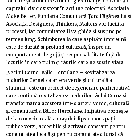
formare și stimulare a bunei guvernanțe, consolidăm
capitalul civic existent în acțiune colectivă. Asociația
Make Better, Fundația Comunitară Țara Făgărașului și
Asociația Designers, Thinkers, Makers vor facilita
procesul, iar comunitatea îl va ghida și susține pe
termen lung. Schimbarea la care aspirăm împreună
este de durată și profund culturală, înspre un
comportament de grijă și responsabilitate față de
locurile în care trăim și râurile care ne susțin viața.
„Vecinii Cernei Băile Herculane – Revitalizarea
malurilor Cernei ca artera verde și culturală a
stațiunii” este un proiect de regenerare participativă
care continuă revitalizarea malurilor râului Cerna și
transformarea acestora într-o arteră verde, culturală
și comunitară a Băilor Herculane. Inițiativa pornește
de la o nevoie reală a orașului: lipsa unor spații
publice verzi, accesibile și activate constant pentru
comunitatea locală și pentru comunitatea turistică