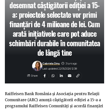
desemnat câștigătorii ediției a 15-
a: proiectele selectate vor primi
finanțări de 4 milioane de lei. Cum
arată inițiativele care pot aduce
schimbări durabile în comunitatea
de lângă tine
Gabriela Dinu
3 luni ago
Last updated: 22/05/2026 12:38
Share
Raiffeisen Bank România și Asociația pentru Relații
Comunitare (ARC) anunță câștigătorii ediției a 15-a a
programului Raiffeisen Comunități și acordă finanțări