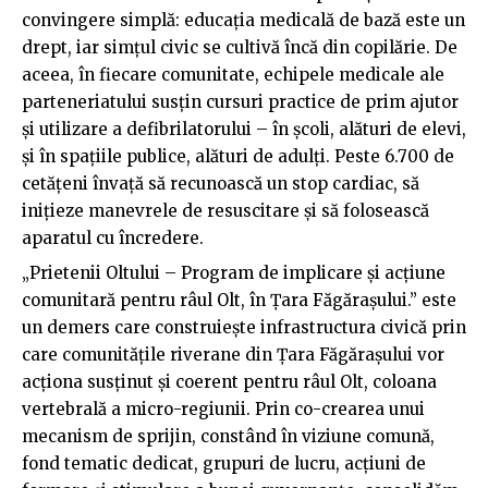
convingere simplă: educația medicală de bază este un
drept, iar simțul civic se cultivă încă din copilărie. De
aceea, în fiecare comunitate, echipele medicale ale
parteneriatului susțin cursuri practice de prim ajutor
și utilizare a defibrilatorului – în școli, alături de elevi,
și în spațiile publice, alături de adulți. Peste 6.700 de
cetățeni învață să recunoască un stop cardiac, să
inițieze manevrele de resuscitare și să folosească
aparatul cu încredere.
„Prietenii Oltului – Program de implicare și acțiune
comunitară pentru râul Olt, în Țara Făgărașului.” este
un demers care construiește infrastructura civică prin
care comunitățile riverane din Țara Făgărașului vor
acționa susținut și coerent pentru râul Olt, coloana
vertebrală a micro-regiunii. Prin co-crearea unui
mecanism de sprijin, constând în viziune comună,
fond tematic dedicat, grupuri de lucru, acțiuni de