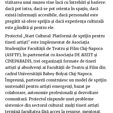
vizitarea unui muzeu vine încă cu întrebări și bariere:
dacă pot intra, dacă se pot orienta în spațiu, dacă
există informații accesibile, dacă personalul este
pregătit să ofere sprijin și dacă experiența culturală
este gândită și pentru ele.
Proiectul „Start Cultural: Platformă de sprijin pentru
tineri artiști” este implementat de Asociația
Studenților Facultății de Teatru și Film Cluj-Napoca
(ASFTF), în parteneriat cu Asociația DE AUZIT și
CINEPARADIS, trei organizații formate de tineri
artiști și absolvenți ai Facultății de Teatru și Film din
cadrul Universității Babeș-Bolyai Cluj-Napoca.
Împreună, partenerii construiesc un model de sprijin
sustenabil pentru artiști emergenți, bazat pe
colaborare, autonomie profesională și dezvoltare
comunitară. Proiectul răspunde unei probleme
sistemice din sectorul cultural: mulți tineri artiști
termină facultatea fără acces la resurse, mentorat,