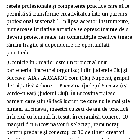
rețele profesionale și competențe practice care să le
permită să transforme creativitatea într-un parcurs
profesional sustenabil. În lipsa acestor instrumente,
numeroase inițiative artistice se opresc înainte de a
deveni proiecte reale, iar comunitățile creative tinere
rămân fragile și dependente de oportunități
punctuale.
„Ucenicie în Creație” este un proiect al unui
parteneriat între trei organizații din județele Cluj și
Suceava: AIA / IARMAROC.com (Cluj-Napoca), grupul
de inițiativă Arbore — Bucovina (județul Suceava) și
Verde-n Față (județul Cluj). În Bucovina trăiesc
oameni care știu să facă lucruri pe care nu le mai știe
nimeni altcineva , maeștri cu zeci de ani de practică
în lucrul cu lemnul, în țesut, în ceramică. Concret: 10
maeștri din Bucovina vor fi selectați, remunerați
pentru predare și conectați cu 30 de tineri creatori