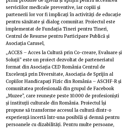
primi produse de igienă și sprijin pentru accesarea
serviciilor medicale preventive, iar copiii și
partenerii lor vor fi implicați în activități de educație
pentru sănătate și dialog comunitar. Proiectul este
implementat de Fundația Tineri pentru Tineri,
Centrul de Resurse pentru Participare Publică și
Asociația Carusel,
„ACCES – Acces la Cultură prin Co-creare, Evaluare și
Soluții” este un proiect dezvoltat de parteneriatul
format din Asociația CED România Centrul de
Excelență prin Diversitate, Asociația de Sprijin al
Copiilor Handicapați Fizic din România – ASCHF-R și
comunitatea profesională din grupul de Facebook
„Muzee”, care reunește peste 10.000 de profesioniști
și instituții culturale din România. Proiectul își
propune să transforme accesul la cultură dintr-o
experiență incertă într-una posibilă și demnă pentru
persoanele cu dizabilități. Pentru multe persoane,