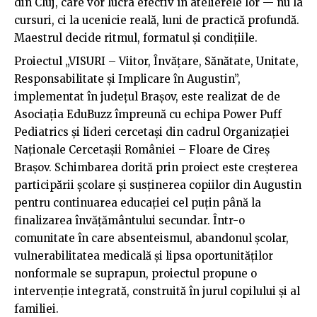
din Cluj, care vor lucra efectiv în atelierele lor — nu la
cursuri, ci la ucenicie reală, luni de practică profundă.
Maestrul decide ritmul, formatul și condițiile.
Proiectul „VISURI – Viitor, Învățare, Sănătate, Unitate,
Responsabilitate și Implicare în Augustin”,
implementat în județul Brașov, este realizat de de
Asociația EduBuzz împreună cu echipa Power Puff
Pediatrics și lideri cercetași din cadrul Organizației
Naționale Cercetașii României – Floare de Cireș
Brașov. Schimbarea dorită prin proiect este creșterea
participării școlare și susținerea copiilor din Augustin
pentru continuarea educației cel puțin până la
finalizarea învățământului secundar. Într-o
comunitate în care absenteismul, abandonul școlar,
vulnerabilitatea medicală și lipsa oportunităților
nonformale se suprapun, proiectul propune o
intervenție integrată, construită în jurul copilului și al
familiei.