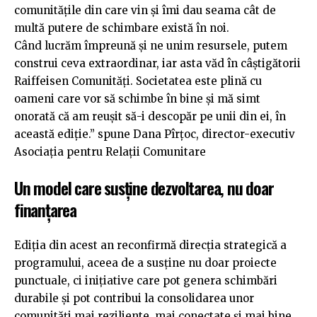
comunitățile din care vin și îmi dau seama cât de
multă putere de schimbare există în noi.
Când lucrăm împreună și ne unim resursele, putem
construi ceva extraordinar, iar asta văd în câștigătorii
Raiffeisen Comunități. Societatea este plină cu
oameni care vor să schimbe în bine și mă simt
onorată că am reușit să-i descopăr pe unii din ei, în
această ediție.” spune Dana Pîrțoc, director-executiv
Asociația pentru Relații Comunitare
Un model care susține dezvoltarea, nu doar
finanțarea
Ediția din acest an reconfirmă direcția strategică a
programului, aceea de a susține nu doar proiecte
punctuale, ci inițiative care pot genera schimbări
durabile și pot contribui la consolidarea unor
comunități mai reziliente, mai conectate și mai bine