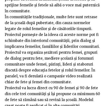
sprijine femeile și fetele să aibă o voce mai puternică
în comunitate.
În comunitățile tradiționale, multe fete sunt retrase
de la școală după pubertate, din cauza normelor
legate de rolul femeilor și de căsătoriile timpurii.
Proiectul pornește de la ideea că aceste norme pot fi
schimbate din interiorul comunității, prin dialog și
implicarea femeilor, familiilor și liderilor comunitari.
Proiectul va organiza șezători pentru femei, grupuri
de dialog pentru fete, mediere școlară și forumuri
comunitare unde femei, părinți, lideri și staboruri
discută despre educația fetelor și rolul femeilor. În
paralel, va fi derulată o campanie video realizată
chiar de fete și femei din comunitate.
Proiectul va lucra direct cu 90 de femei și 90 de fete
din cele trei comunități și își propune ca minimum 60
de fete să rămână sau să revină la școală. Modelul
creat poate fi replicat și în alte comunități