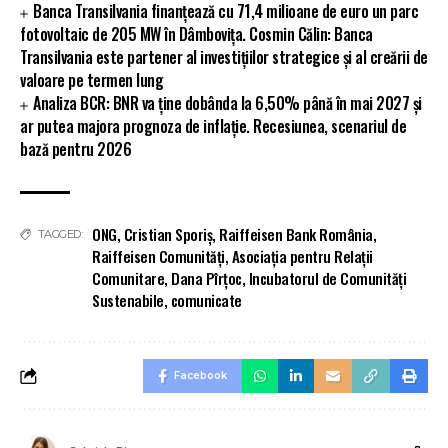
Banca Transilvania finanțează cu 71,4 milioane de euro un parc
fotovoltaic de 205 MW în Dâmbovița. Cosmin Călin: Banca
Transilvania este partener al investițiilor strategice și al creării de
valoare pe termen lung
Analiza BCR: BNR va ține dobânda la 6,50% până în mai 2027 și
ar putea majora prognoza de inflație. Recesiunea, scenariul de
bază pentru 2026
ONG
,
Cristian Sporiș
,
Raiffeisen Bank România
,
TAGGED:
Raiffeisen Comunități
,
Asociația pentru Relații
Comunitare
,
Dana Pîrțoc
,
Incubatorul de Comunități
Sustenabile
,
comunicate
Facebook