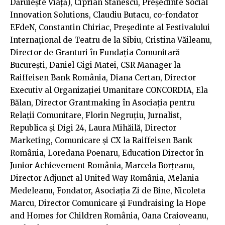
Dăruiește Viață), Ciprian Stănescu, Președinte Social
Innovation Solutions, Claudiu Butacu, co-fondator
EFdeN, Constantin Chiriac, Președinte al Festivalului
Internațional de Teatru de la Sibiu, Cristina Văileanu,
Director de Granturi în Fundația Comunitară
București, Daniel Gigi Matei, CSR Manager la
Raiffeisen Bank România, Diana Certan, Director
Executiv al Organizației Umanitare CONCORDIA, Ela
Bălan, Director Grantmaking în Asociația pentru
Relații Comunitare, Florin Negruțiu, Jurnalist,
Republica și Digi 24, Laura Mihăilă, Director
Marketing, Comunicare și CX la Raiffeisen Bank
România, Loredana Poenaru, Education Director în
Junior Achievement România, Marcela Borțeanu,
Director Adjunct al United Way România, Melania
Medeleanu, Fondator, Asociația Zi de Bine, Nicoleta
Marcu, Director Comunicare și Fundraising la Hope
and Homes for Children România, Oana Craioveanu,