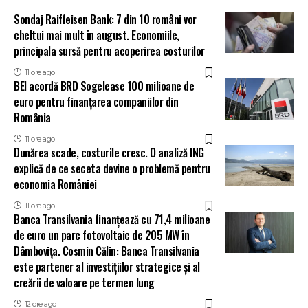
Sondaj Raiffeisen Bank: 7 din 10 români vor
cheltui mai mult în august. Economiile,
principala sursă pentru acoperirea costurilor
11 ore ago
BEI acordă BRD Sogelease 100 milioane de
euro pentru finanțarea companiilor din
România
11 ore ago
Dunărea scade, costurile cresc. O analiză ING
explică de ce seceta devine o problemă pentru
economia României
11 ore ago
Banca Transilvania finanțează cu 71,4 milioane
de euro un parc fotovoltaic de 205 MW în
Dâmbovița. Cosmin Călin: Banca Transilvania
este partener al investițiilor strategice și al
creării de valoare pe termen lung
12 ore ago