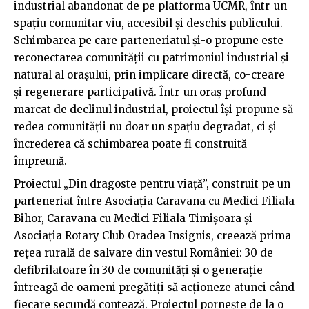
industrial abandonat de pe platforma UCMR, într-un
spațiu comunitar viu, accesibil și deschis publicului.
Schimbarea pe care parteneriatul și-o propune este
reconectarea comunității cu patrimoniul industrial și
natural al orașului, prin implicare directă, co-creare
și regenerare participativă. Într-un oraș profund
marcat de declinul industrial, proiectul își propune să
redea comunității nu doar un spațiu degradat, ci și
încrederea că schimbarea poate fi construită
împreună.
Proiectul „Din dragoste pentru viață”, construit pe un
parteneriat între Asociația Caravana cu Medici Filiala
Bihor, Caravana cu Medici Filiala Timișoara și
Asociația Rotary Club Oradea Insignis, creează prima
rețea rurală de salvare din vestul României: 30 de
defibrilatoare în 30 de comunități și o generație
întreagă de oameni pregătiți să acționeze atunci când
fiecare secundă contează. Proiectul pornește de la o