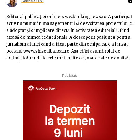
Gabriela Dinu
Editor al publicaţiei online www.bankingnews.ro. A participat
activ nu numai în managementul şi dezvoltarea proiectului, ci
a adoptat şi o implicare directă în activitatea editorială, fiind
atrasă de munca redacţională. A descoperit pasiunea pentru
jurnalism atunci când a făcut parte din echipa care a lansat
portalul www.ghiseulbancar.ro. Așa că îşi asumă rolul de
editor, alcătuind, de cele mai multe ori, materiale de analiză.
- Publicitate -