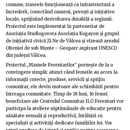
comune, traseele funcționează ca infrastructură a
încrederii, conectând oameni, povești și inițiative
locale, sprijinind dezvoltarea durabilă a regiunii.
Proiectul este implementat în parteneriat de
Asociația Studiogovora Asociația Kogayon și grupul
de inițiativă civică Zi.Ne de Vâlcea și vizează arealul
Olteniei de sub Munte – Geoparc aspirant UNESCO
din județul Vâlcea.
Proiectul „Mamele Ferentarilor” pornește de la o
convingere simplă: atunci când femeile au acces la
informații corecte, produse, servicii și sprijin
comunitar, ele devin motoare ale schimbării pentru
întreaga comunitate. Timp de 18 luni, 16 femei
beneficiare ale Centrului Comunitar ILO Ferentari vor
participa la ateliere săptămânale de educație pentru
sănătate sexuală și reproductivă, întâlniri cu
specialiști și activități dedicate familiilor lor. Vor