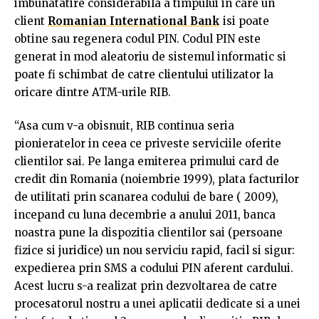
imbunatatire considerabila a timpului in care un
client
Romanian International Bank
isi poate
obtine sau regenera codul PIN. Codul PIN este
generat in mod aleatoriu de sistemul informatic si
poate fi schimbat de catre clientului utilizator la
oricare dintre ATM-urile RIB.
“Asa cum v-a obisnuit, RIB continua seria
pionieratelor in ceea ce priveste serviciile oferite
clientilor sai. Pe langa emiterea primului card de
credit din Romania (noiembrie 1999), plata facturilor
de utilitati prin scanarea codului de bare ( 2009),
incepand cu luna decembrie a anului 2011, banca
noastra pune la dispozitia clientilor sai (persoane
fizice si juridice) un nou serviciu rapid, facil si sigur:
expedierea prin SMS a codului PIN aferent cardului.
Acest lucru s-a realizat prin dezvoltarea de catre
procesatorul nostru a unei aplicatii dedicate si a unei