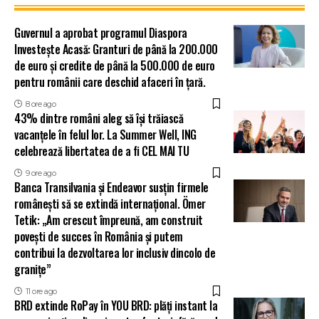
Guvernul a aprobat programul Diaspora
Investește Acasă: Granturi de până la 200.000
de euro și credite de până la 500.000 de euro
pentru românii care deschid afaceri în țară.
8 ore ago
43% dintre români aleg să își trăiască
vacanțele în felul lor. La Summer Well, ING
celebrează libertatea de a fi CEL MAI TU
9 ore ago
Banca Transilvania și Endeavor susțin firmele
românești să se extindă internațional. Ömer
Tetik: „Am crescut împreună, am construit
povești de succes în România și putem
contribui la dezvoltarea lor inclusiv dincolo de
granițe”
11 ore ago
BRD extinde RoPay în YOU BRD: plăți instant la