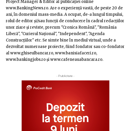
Project Manager & Editor al publicaţiei online
www.BankingNews.ro. Are o experienţă vastă, de peste 20 de
ani, în domeniul mass-media. A ocupat, de-a lungul timpului,
rolul de editor şi/sau funcţii de conducere în cadrul redacţiilor
unor ziare şi reviste, precum "Cronica Română", "România
Liberă", "Curierul Naţional", "Independent", "Agenda
Construcţiilor" etc. Se simte bine în mediul virtual, unde a
dezvoltat numeroase proiecte, fiind fondator sau co-fondator
al www.ghiseulbancar.ro, www.banisiafaceri.ro,
www.bankingjobs.ro şi www.cafeneauabancara.ro.
- Publicitate -