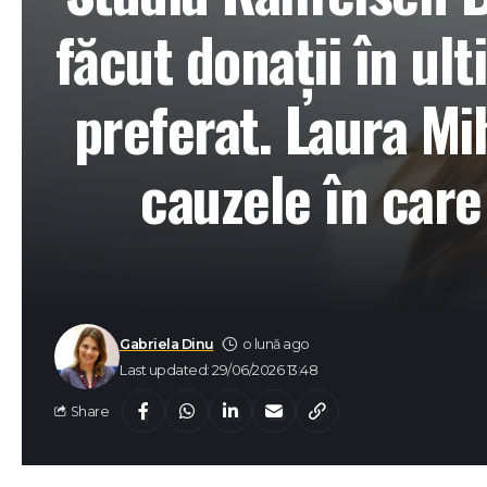
făcut donații în ul
preferat. Laura Mi
cauzele în care 
Gabriela Dinu
o lună ago
Last updated: 29/06/2026 13:48
Share