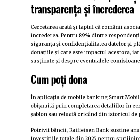
transparența și încrederea
Cercetarea arată și faptul că românii asoci
încrederea. Pentru 89% dintre respondenți 
siguranța și confidențialitatea datelor și pl
donațiile și care este impactul acestora, i
susținute și despre eventualele comisioane 
Cum poți dona
În aplicația de mobile banking Smart Mobile,
obișnuită prin completarea detaliilor în ecra
șablon sau reluată oricând din istoricul de
Potrivit băncii, Raiffeisen Bank susține an
Investițiile totale din 2025 pentru sprijini