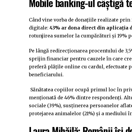
Mobile banking-ul câștigă t
Când vine vorba de donațiile realizate prin
digitale:
43% ar dona direct din aplicația
rotunjirea sumelor la cumpărături și 19% pe
Pe lângă redirecționarea procentului de 3,5
sprijin financiar pentru cauzele în care cr
preferă plățile online cu cardul, efectuate 
beneficiarului.
Sănătatea copiilor ocupă primul loc în pri
menționată de 46% dintre respondenți. Alte
sociale (39%), susținerea persoanelor aflate 
protejarea animalelor (21%) și a mediului î
Laura Mihăilă: Românii își d