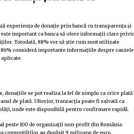
ază experiența de donație prin bancă cu transparența și
este important ca banca să ofere informații clare privi
ăților. Totodată, 88% vor să știe cum sunt utilizate
ar 86% consideră importante informațiile despre cauzele
aplicate.
 donațiile se pot realiza la fel de simplu ca orice plată
nul de plată. Ulterior, tranzacția poate fi salvată ca
 plăți, unde este disponibilă pentru confirmare rapidă.
ual peste 100 de organizații non-profit din România.
rea comunităților au depășit 9 milioane de euro.