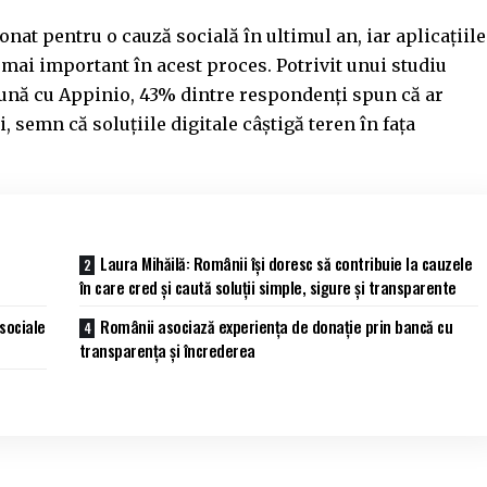
at pentru o cauză socială în ultimul an, iar aplicațiile
 mai important în acest proces. Potrivit unui studiu
ună cu Appinio, 43% dintre respondenți spun că ar
, semn că soluțiile digitale câștigă teren în fața
Laura Mihăilă: Românii își doresc să contribuie la cauzele
în care cred și caută soluții simple, sigure și transparente
sociale
Românii asociază experiența de donație prin bancă cu
transparența și încrederea