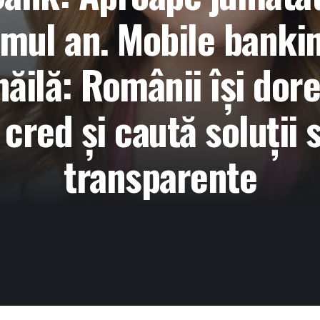
timul an. Mobile banki
hăilă: Românii își dore
cred și caută soluții 
transparente