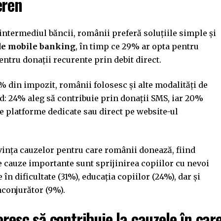
eren
 intermediul băncii, românii preferă soluțiile simple și
 de mobile banking
, în timp ce 29% ar opta pentru
ntru donații recurente prin debit direct.
% din impozit, românii folosesc și alte modalități de
ed: 24% aleg să contribuie prin donații SMS, iar 20%
pe platforme dedicate sau direct pe website-ul
vința cauzelor pentru care românii donează, fiind
 cauze importante sunt sprijinirea copiilor cu nevoi
în dificultate (31%), educația copiilor (24%), dar și
nconjurător (9%).
oresc să contribuie la cauzele în car