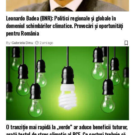
Leonardo Badea (BNR): Politici regionale și globale în
domeniul schimbărilor climatice. Provocări și oportunități
pentru România
By
Gabriela Dinu
2 ani ago
O tranziție mai rapidă la „verde” ar aduce beneficii tuturor,
arată testul de stres climatic al BCE. Ce costuri trebuie să