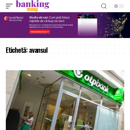
Etichetă:
avansul