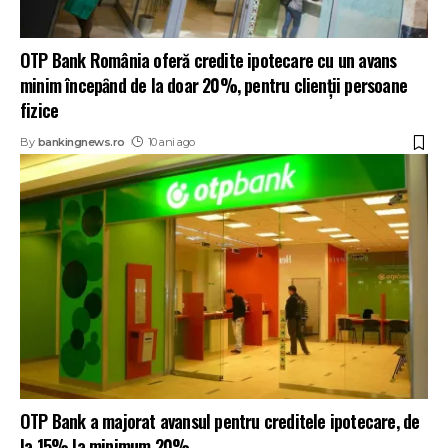
OTP Bank România oferă credite ipotecare cu un avans
minim începȃnd de la doar 20%, pentru clienții persoane
fizice
By
bankingnews.ro
10 ani ago
OTP Bank a majorat avansul pentru creditele ipotecare, de
la 15% la minimum 20%