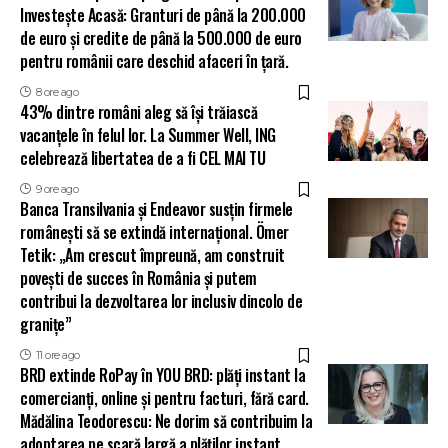
Investește Acasă: Granturi de până la 200.000
de euro și credite de până la 500.000 de euro
pentru românii care deschid afaceri în țară.
8 ore ago
43% dintre români aleg să își trăiască
vacanțele în felul lor. La Summer Well, ING
celebrează libertatea de a fi CEL MAI TU
9 ore ago
Banca Transilvania și Endeavor susțin firmele
românești să se extindă internațional. Ömer
Tetik: „Am crescut împreună, am construit
povești de succes în România și putem
contribui la dezvoltarea lor inclusiv dincolo de
granițe”
11 ore ago
BRD extinde RoPay în YOU BRD: plăți instant la
comercianți, online și pentru facturi, fără card.
Mădălina Teodorescu: Ne dorim să contribuim la
adoptarea pe scară largă a plăților instant