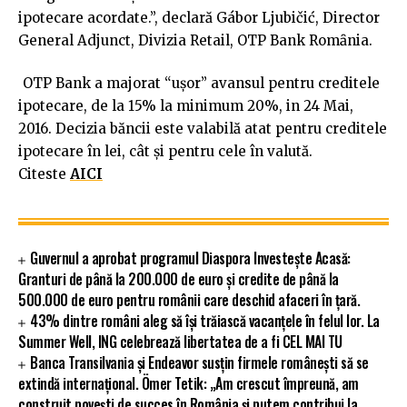
ipotecare acordate.”, declară Gábor Ljubičić, Director
General Adjunct, Divizia Retail, OTP Bank Romȃnia.
OTP Bank a majorat “uşor” avansul pentru creditele
ipotecare, de la 15% la minimum 20%, in 24 Mai,
2016. Decizia băncii este valabilă atat pentru creditele
ipotecare în lei, cât şi pentru cele în valută.
Citeste
AICI
Guvernul a aprobat programul Diaspora Investește Acasă:
Granturi de până la 200.000 de euro și credite de până la
500.000 de euro pentru românii care deschid afaceri în țară.
43% dintre români aleg să își trăiască vacanțele în felul lor. La
Summer Well, ING celebrează libertatea de a fi CEL MAI TU
Banca Transilvania și Endeavor susțin firmele românești să se
extindă internațional. Ömer Tetik: „Am crescut împreună, am
construit povești de succes în România și putem contribui la