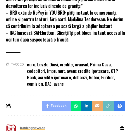
dezvoltarea lor inclusiv dincolo de granițe”
BRD extinde RoPay în YOU BRD: plăți instant la comercianți,
online și pentru facturi, fără card. Mădălina Teodorescu: Ne dorim
să contribuim la adoptarea pe scară largă a plăților instant
ING lansează SAFEbutton. Clienții își pot bloca instant accesul la
conturi dacă suspectează o fraudă
euro
,
Laszlo Diosi
,
credite
,
avansul
,
Prima Casa
,
TAGGED:
codebitori
,
imprumut
,
avans credite ipotecare
,
OTP
Bank
,
acredite ipotecare
,
dobanzi
,
Robor
,
Euribor
,
comision
,
DAE
,
avans
Facebook
bankingnews.ro