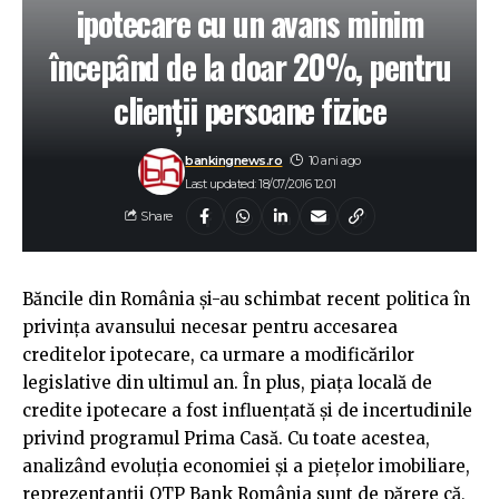
ipotecare cu un avans minim
începȃnd de la doar 20%, pentru
clienții persoane fizice
bankingnews.ro
10 ani ago
Last updated: 18/07/2016 12:01
Share
Băncile din România și-au schimbat recent politica în
privința avansului necesar pentru accesarea
creditelor ipotecare, ca urmare a modificărilor
legislative din ultimul an. În plus, piaţa locală de
credite ipotecare a fost influenţată și de incertudinile
privind programul Prima Casă. Cu toate acestea,
analizând evoluţia economiei și a pieţelor imobiliare,
reprezentanții OTP Bank România sunt de părere că,