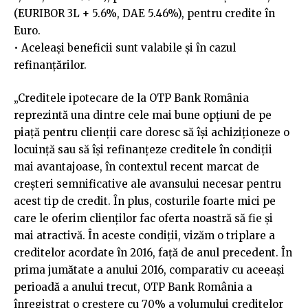
(EURIBOR 3L + 5.6%, DAE 5.46%), pentru credite în
Euro.
• Aceleaşi beneficii sunt valabile şi în cazul
refinanţărilor.
„Creditele ipotecare de la OTP Bank Romȃnia
reprezintă una dintre cele mai bune opțiuni de pe
piaţă pentru clienții care doresc să își achiziționeze o
locuință sau să îşi refinanţeze creditele în condiţii
mai avantajoase, în contextul recent marcat de
creşteri semnificative ale avansului necesar pentru
acest tip de credit. În plus, costurile foarte mici pe
care le oferim clienţilor fac oferta noastră să fie şi
mai atractivă. În aceste condiţii, vizăm o triplare a
creditelor acordate în 2016, faţă de anul precedent. În
prima jumătate a anului 2016, comparativ cu aceeași
perioadă a anului trecut, OTP Bank România a
înregistrat o creștere cu 70% a volumului creditelor