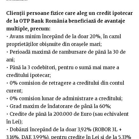
Clienţii persoane fizice care aleg un credit ipotecar
de la OTP Bank Romȃnia beneficiază de avantaje
multiple, precum:
• Avans minim începȃnd de la doar 20%, în cazul
proprietăţilor obişnuite din oraşele mari;
• Perioadă maximă de rambursare de pȃnă la 30 de
ani;
• Pȃnă la 3 codebitori, pentru o sumă mai mare a
creditului ipotecar;
• 0% comision de retragere a creditului din contul
curent;
• 0% comision lunar de administrare a creditului;
• Grad maxim de îndatorare de până la 60%;
• Credite de pȃnă la 200.000 de Euro (sau echivalent
în Lei);
• Dobȃnzi începȃnd de la doar 3,92% (ROBOR 3L +
3,16%, DAE 3.99%), pentru credite în Lei şi de la 5,33%