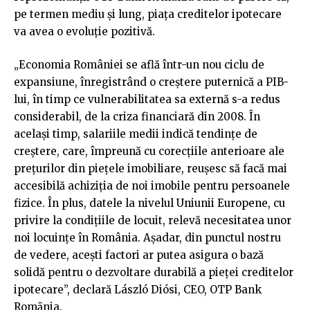
pe termen mediu și lung, piața creditelor ipotecare
va avea o evoluție pozitivă.
„Economia României se află într-un nou ciclu de
expansiune, înregistrând o creștere puternică a PIB-
lui, în timp ce vulnerabilitatea sa externă s-a redus
considerabil, de la criza financiară din 2008. În
același timp, salariile medii indică tendințe de
creștere, care, împreună cu corecțiile anterioare ale
prețurilor din pieţele imobiliare, reușesc să facă mai
accesibilă achiziția de noi imobile pentru persoanele
fizice. În plus, datele la nivelul Uniunii Europene, cu
privire la condițiile de locuit, relevă necesitatea unor
noi locuințe în România. Aşadar, din punctul nostru
de vedere, aceşti factori ar putea asigura o bază
solidă pentru o dezvoltare durabilă a pieței creditelor
ipotecare”, declară László Diósi, CEO, OTP Bank
Romȃnia.