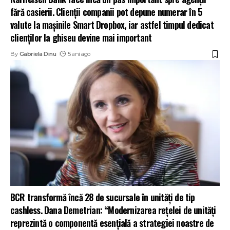
fără casierii. Clienții companii pot depune numerar în 5
valute la mașinile Smart Dropbox, iar astfel timpul dedicat
clienților la ghiseu devine mai important
By
Gabriela Dinu
5 ani ago
BCR transformă încă 28 de sucursale în unități de tip
cashless. Dana Demetrian: “Modernizarea rețelei de unități
reprezintă o componentă esențială a strategiei noastre de