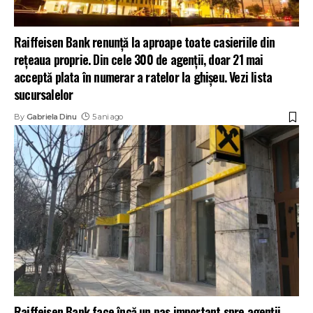
Raiffeisen Bank renunță la aproape toate casieriile din
rețeaua proprie. Din cele 300 de agenții, doar 21 mai
acceptă plata în numerar a ratelor la ghișeu. Vezi lista
sucursalelor
By
Gabriela Dinu
5 ani ago
Raiffeisen Bank face încă un pas important spre agenții