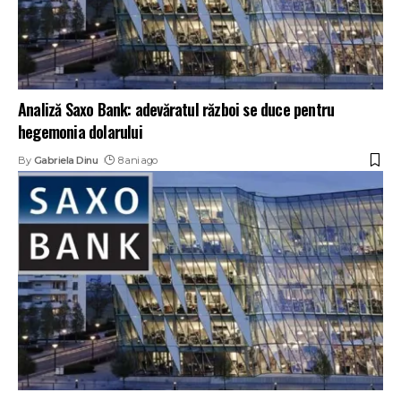
Analiză Saxo Bank: adevăratul război se duce pentru
hegemonia dolarului
By
Gabriela Dinu
8 ani ago