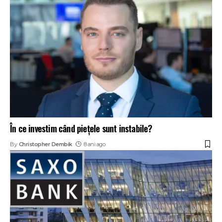
În ce investim când piețele sunt instabile?
By
Christopher Dembik
8 ani ago