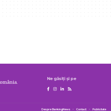
Ne găsiți și pe
România.
Despre BankingNews
Contact
Publicitate