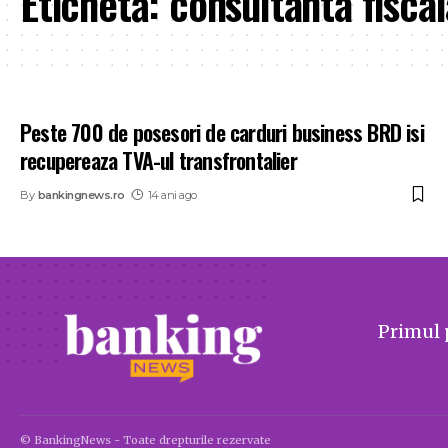
Etichetă:
consultanta fiscal
Peste 700 de posesori de carduri business BRD isi
recupereaza TVA-ul transfrontalier
By
bankingnews.ro
14 ani ago
Primul 
© BankingNews - Toate drepturile rezervate