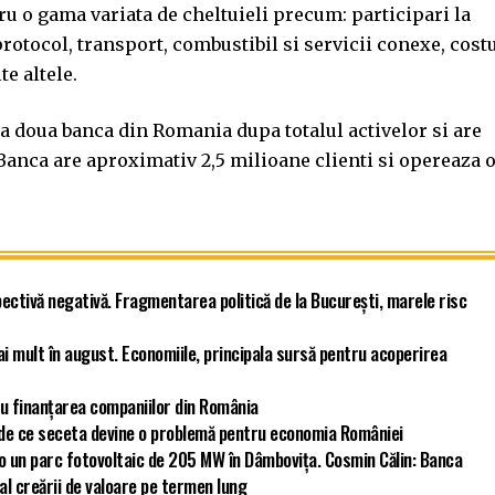
u o gama variata de cheltuieli precum: participari la
protocol, transport, combustibil si servicii conexe, cost
e altele.
a doua banca din Romania dupa totalul activelor si are
 Banca are aproximativ 2,5 milioane clienti si opereaza 
ectivă negativă. Fragmentarea politică de la București, marele risc
ai mult în august. Economiile, principala sursă pentru acoperirea
u finanțarea companiilor din România
ă de ce seceta devine o problemă pentru economia României
ro un parc fotovoltaic de 205 MW în Dâmbovița. Cosmin Călin: Banca
 al creării de valoare pe termen lung