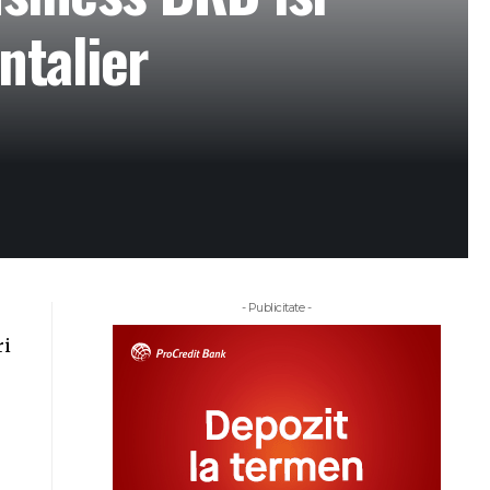
ntalier
- Publicitate -
ri