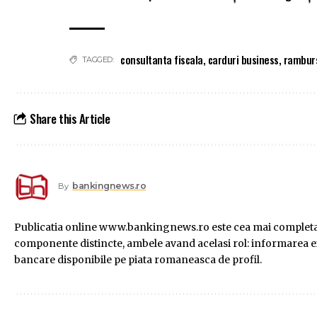
consultanta fiscala
,
carduri business
,
rambur
TAGGED:
Share this Article
bankingnews.ro
By
Publicatia online www.bankingnews.ro este cea mai completa s
componente distincte, ambele avand acelasi rol: informarea exac
bancare disponibile pe piata romaneasca de profil.