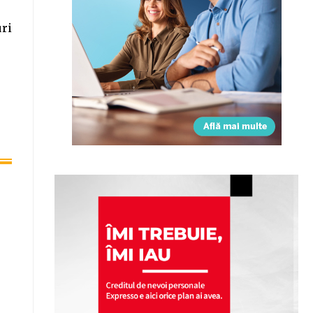
uri
o