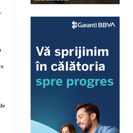
,
D
re
 de