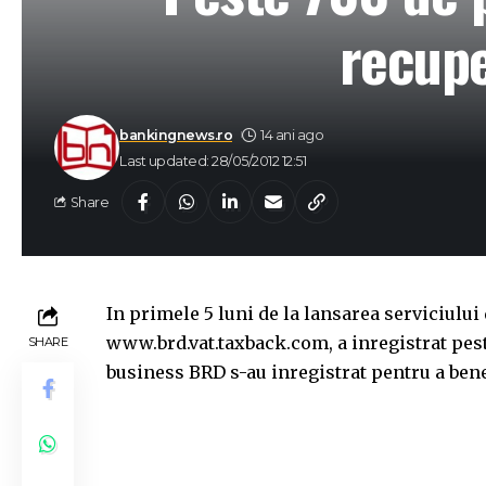
recupe
bankingnews.ro
14 ani ago
Last updated: 28/05/2012 12:51
Share
In primele 5 luni de la lansarea serviciulu
www.brd.vat.taxback.com, a inregistrat pest
SHARE
business BRD s-au inregistrat pentru a ben