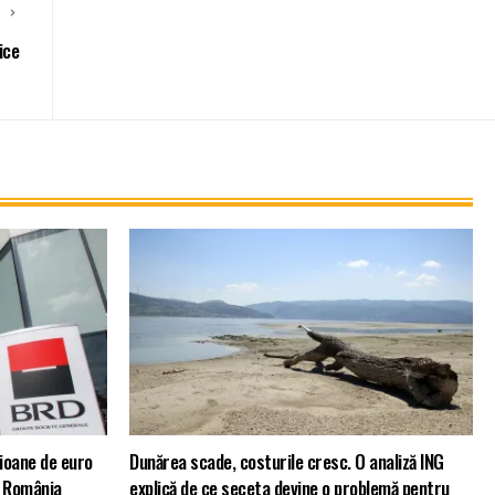
E
ice
ioane de euro
Dunărea scade, costurile cresc. O analiză ING
n România
explică de ce seceta devine o problemă pentru