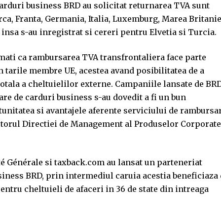
carduri business BRD au solicitat returnarea TVA sunt
ca, Franta, Germania, Italia, Luxemburg, Marea Britanie
insa s-au inregistrat si cereri pentru Elvetia si Turcia.
rmati ca rambursarea TVA transfrontaliera face parte
in tarile membre UE, acestea avand posibilitatea de a
otala a cheltuielilor externe. Campaniile lansate de BR
re de carduri business s-au dovedit a fi un bun
unitatea si avantajele aferente serviciului de rambursa
rectorul Directiei de Management al Produselor Corporate
té Générale si taxback.com au lansat un parteneriat
siness BRD, prin intermediul caruia acestia beneficiaza
entru cheltuieli de afaceri in 36 de state din intreaga