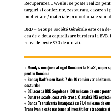
Recuperarea TVA-ului se poate realiza pentr
targuri si conferinte, restaurant, cazare si 
publicitare / materiale promotionale si mult
BRD – Groupe Société Générale este cea de-
cea de-a doua capitalizare bursiera la BVB.
retea de peste 930 de unitati.
Moody’s menține ratingul României la ‘Baa3’, cu persp
pentru România
Sondaj Raiffeisen Bank: 7 din 10 români vor cheltui m
costurilor
BEI acordă BRD Sogelease 100 milioane de euro pentr
Dunărea scade, costurile cresc. O analiză ING explic
Banca Transilvania finanțează cu 71,4 milioane de eu
Transilvania este partener al investițiilor strategice și