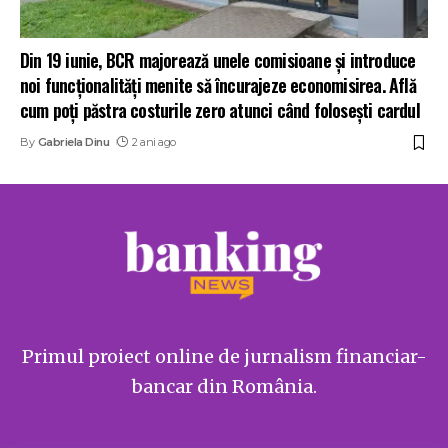
Din 19 iunie, BCR majorează unele comisioane și introduce
noi funcționalități menite să încurajeze economisirea. Află
cum poți păstra costurile zero atunci când folosești cardul
By
Gabriela Dinu
2 ani ago
Primul proiect online de jurnalism financiar-
bancar din România.