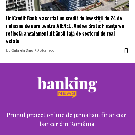
UniCredit Bank a acordat un credit de investiții de 24 de
milioane de euro pentru ATENEO. Andrei Bratu: Finanțarea
reflectă angajamentul băncii față de sectorul de real
estate
By
Gabriela Dinu
3 luni ago
Primul proiect online de jurnalism financiar-
bancar din România.