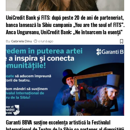
UniCredit Bank și FITS: după peste 20 de ani de parteneriat,
banca lansează la Sibiu campania „You are the soul of FITS”.
Anca Ungureanu, UniCredit Bank: „Ne întoarcem la esență”
By
Gabriela Dinu
o lună ago
Garanti BBVA susține excelența artistică la Festivalul
Internațional de Teatru de la Sibiu ca partener al diversității