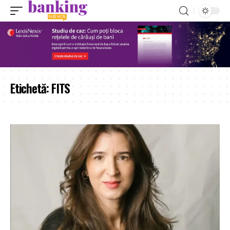
Etichetă:
FITS