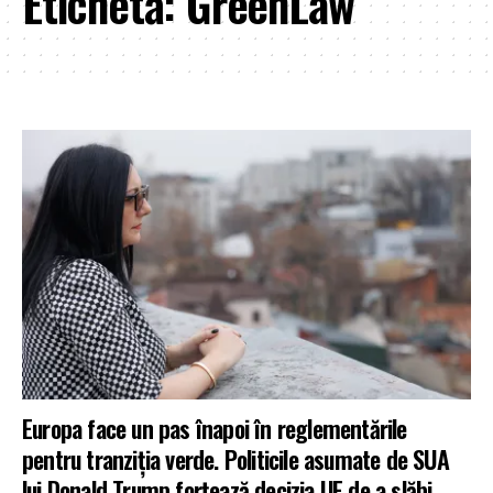
Etichetă:
GreenLaw
Europa face un pas înapoi în reglementările
pentru tranziția verde. Politicile asumate de SUA
lui Donald Trump forțează decizia UE de a slăbi