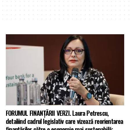
FORUMUL FINANȚĂRII VERZI. Laura Petrescu,
detaliind cadrul legislativ care vizează reorientarea
finanțărilor către o economie mai sustenabilă: